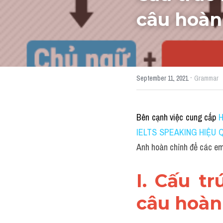
câu hoàn
·
September 11, 2021
Grammar
Bên cạnh việc cung cấp
H
IELTS SPEAKING HIỆU 
Anh hoàn chỉnh để các em c
I. Cấu t
câu hoàn