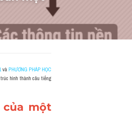
1
 và 
PHƯƠNG PHÁP HỌC 
rúc hình thành câu tiếng 
 của một 