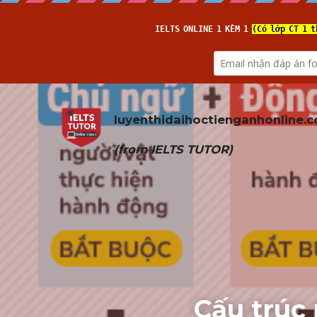
luyenthidaihoctienganhonline
.
(from 
IELTS TUTOR
)
Cấu trúc