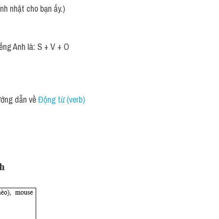
h nhật cho bạn ấy.)
ếng Anh là: S + V + O
ớng dẫn về 
Động từ (verb) 