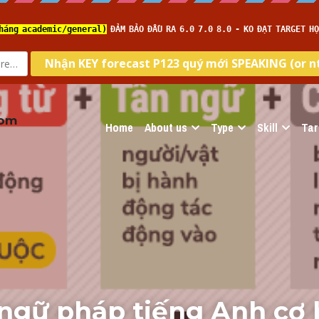
com
Home
About us
Type
Skill
Tar
 ngữ pháp tiếng Anh cơ 