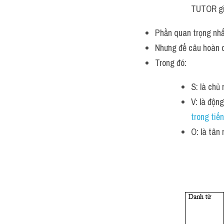
TUTOR giả
Phần quan trọng nhất
Nhưng để câu hoàn ch
Trong đó:
S: là chủ
V: là độn
trong tiế
O: là tân