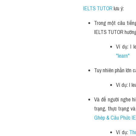
IELTS TUTOR
 lưu ý:
Trong một câu tiếng
IELTS TUTOR hướng
Ví dụ: I
"learn"
Tuy nhiên phần lớn 
Ví dụ: I 
Và để người nghe hi
trạng, thực trạng 
Ghép & Câu Phức I
Ví dụ: 
Th