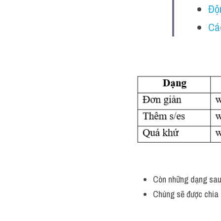
Độn
Cá
Còn những dạng sau k
Chúng sẽ được chia 