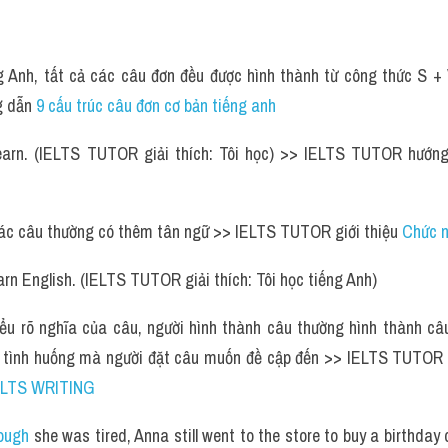
 Anh, tất cả các câu đơn đều được hình thành từ công thức S + 
 dẫn 
9 cấu trúc câu đơn cơ bản tiếng anh 
 learn. (IELTS TUTOR giải thích: Tôi học) >> IELTS TUTOR hướn
các câu thường có thêm tân ngữ >> IELTS TUTOR giới thiệu 
Chức n
learn English. (IELTS TUTOR giải thích: Tôi học tiếng Anh)
ểu rõ nghĩa của câu, người hình thành câu thường hình thành câu 
và tình huống mà người đặt câu muốn đề cập đến >> IELTS TUTOR
ELTS WRITING 
ough
 she was tired, Anna still went to the store to buy a birthday c