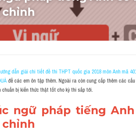
 chỉnh 
ướng dẫn giải chi tiết đề thi THPT quốc gia 2018 môn Anh mã 40
QUẢ
 để các em ôn tập thêm. Ngoài ra còn cung cấp thêm các cấu t
huẩn bị kiến thức thật tốt cho kỳ thi sắp tới.
rúc ngữ pháp tiếng Anh
 chỉnh