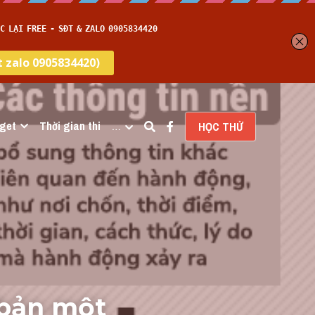
get
Thời gian thi
…
HỌC THỬ
bản một 