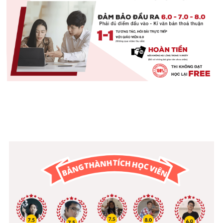
Idiom
Grammar
Collocation
Word form
Cách dùng từ
Phân biệt từ
Đề thi thật Task 2
Speaking
Writing
Reading