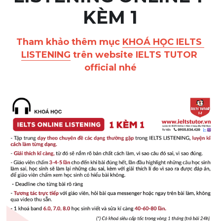
KÈM 1
Giải đề thi từng câu
Tham khảo thêm mục 
KHOÁ HỌC IELTS 
Lời khuyên
HỌC THỬ
LISTENING
 trên website IELTS TUTOR 
Giải đề thi
official nhé
Academic words
Phrase
Phrasal Verb
Idioms đồng nghĩa
Idioms trái nghĩa
Antonym