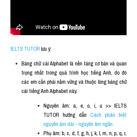
Vocabulary
IELTS TUTOR
 lưu ý:
Bảng chữ cái Alphabet là nền tảng cơ bản và quan 
trọng nhất trong quá trình học tiếng Anh, do đó 
các em cần phải nằm vững và thuộc lòng bảng chữ 
cái tiếng Anh Alphabet này.
Nguyên âm: a, e, o, i, u >> IELTS 
TUTOR hướng dẫn 
Cách phân biệt 
nguyên âm dài - nguyên âm ngắn 
Phụ âm: b, c, d, f, g, h, j, k, l, m, n, p, q, r, 