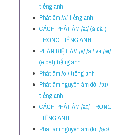
tiếng anh
Phát âm /ʌ/ tiếng anh 
CÁCH PHÁT ÂM /a:/ (a dài) 
TRONG TIẾNG ANH
PHÂN BIỆT ÂM /e/ /a:/ và /æ/ 
(e bẹt) tiếng anh
Phát âm /ei/ tiếng anh
Phát âm nguyên âm đôi /ɔɪ/ 
tiếng anh
CÁCH PHÁT ÂM /aɪ/ TRONG 
TIẾNG ANH
Phát âm nguyên âm đôi /əʊ/ 