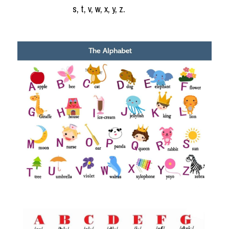
s, t, v, w, x, y, z.