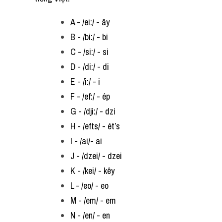
A - /ei:/ - ây
B - /bi:/ - bi
C - /si:/ - si
D - /di:/ - di
E - /i:/ - i
F - /ef:/ - ép
G - /dji:/ - dzi
H - /efts/ - ét’s
I - /ai/- ai
J - /dzei/ - dzei
K - /kei/ - kêy
L - /eo/ - eo
M - /em/ - em
N - /en/ - en