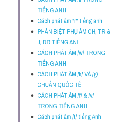
TIẾNG ANH
Cách phát âm "r" tiếng anh
PHÂN BIỆT PHỤ ÂM CH, TR & 
J, DR TIẾNG ANH
CÁCH PHÁT ÂM /w/ TRONG 
TIẾNG ANH
CÁCH PHÁT ÂM /k/ VÀ /g/ 
CHUẨN QUỐC TẾ
CÁCH PHÁT ÂM /f/ & /v/ 
TRONG TIẾNG ANH
Cách phát âm /t/ tiếng Anh