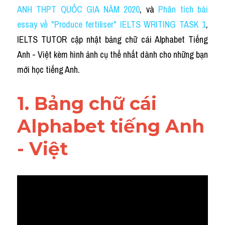
Idiom
ANH THPT QUỐC GIA NĂM 2020
, và 
Phân tích bài 
essay về "Produce fertiliser" IELTS WRITING TASK 1
, 
Grammar
IELTS TUTOR cập nhật bảng chữ cái Alphabet Tiếng 
Collocation
Anh - Việt kèm hình ảnh cụ thể nhất dành cho những bạn 
mới học tiếng Anh. 
Word form
Cách dùng từ
1. Bảng chữ cái 
Phân biệt từ
Alphabet tiếng Anh 
Đề thi thật Task 2
- Việt
Speaking
Writing
Reading