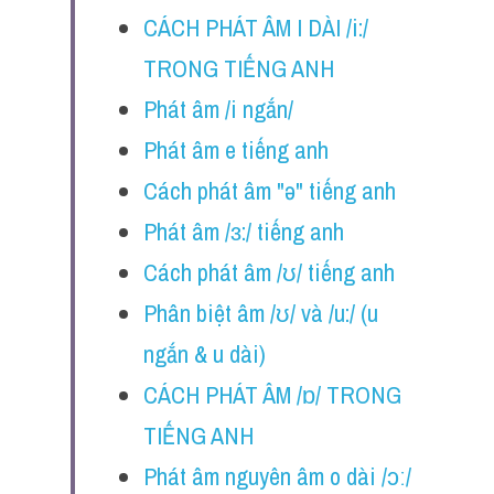
CÁCH PHÁT ÂM I DÀI /i:/ 
TRONG TIẾNG ANH
Phát âm /i ngắn/
Phát âm e tiếng anh
Cách phát âm "ə" tiếng anh
Phát âm /ɜ:/ tiếng anh 
Cách phát âm /ʊ/ tiếng anh
Phân biệt âm /ʊ/ và /u:/ (u 
ngắn & u dài)
CÁCH PHÁT ÂM /ɒ/ TRONG 
TIẾNG ANH
Phát âm nguyên âm o dài /ɔː/ 