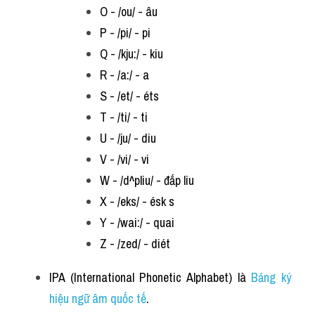
O - /ou/ - âu
P - /pi/ - pi
Q - /kju:/ - kiu
R - /a:/ - a
S - /et/ - éts
T - /ti/ - ti
U - /ju/ - diu
V - /vi/ - vi
W - /d^pliu/ - đắp liu
X - /eks/ - ésk s
Y - /wai:/ - quai
Z - /zed/ - diét
IPA (International Phonetic Alphabet) là 
Bảng ký 
hiệu ngữ âm quốc tế
. 