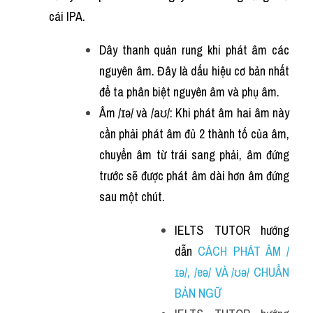
cái IPA.
Dây thanh quản rung khi phát âm các 
nguyên âm. Đây là dấu hiệu cơ bản nhất 
để ta phân biệt nguyên âm và phụ âm.
Âm /ɪə/ và /aʊ/: Khi phát âm hai âm này 
cần phải phát âm đủ 2 thành tố của âm, 
chuyển âm từ trái sang phải, âm đứng 
trước sẽ được phát âm dài hơn âm đứng 
sau một chút. 
IELTS TUTOR hướng 
dẫn 
CÁCH PHÁT ÂM /
ɪə/, /eə/ VÀ /ʊə/ CHUẨN 
BẢN NGỮ