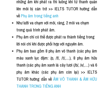
những âm khi phát ra thì luồng khí từ thanh quản 
lên môi bị cản trở >> IELTS TUTOR hướng dẫn 
về 
Phụ âm trong tiếng anh 
Như lưỡi va chạm với môi, răng, 2 môi va chạm 
trong quá trình phát âm. 
Phụ âm chỉ có thể được phát ra thành tiếng trong 
lời nói chỉ khi được phối hợp với nguyên âm.
Phụ âm bao gồm 8 phụ âm vô thanh (các phụ âm 
màu xanh lục đậm: /p, /f/, /t/,…), 8 phụ âm hữu 
thanh (các phụ âm xanh lá cây tươi (/b/, /v/,…) và 6 
phụ âm khác (các phụ âm còn lại) >> IELTS 
TUTOR hướng dẫn về 
ÂM VÔ THANH & ÂM HỮU 
THANH TRONG TIẾNG ANH