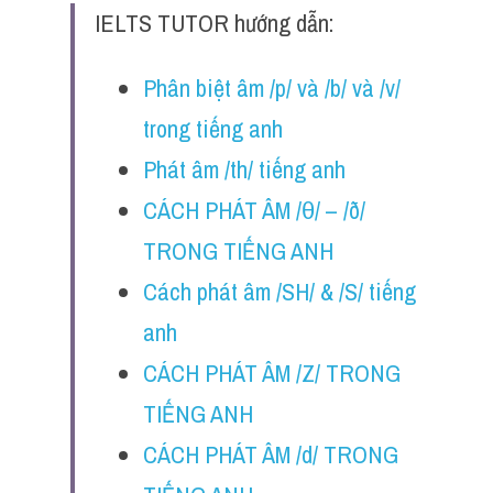
IELTS TUTOR hướng dẫn:
P
hân biệt âm /p/ và /b/ và /v/ 
trong tiếng anh
Phát âm /th/ tiếng anh
CÁCH PHÁT ÂM /θ/ – /ð/ 
TRONG TIẾNG ANH
Cách phát âm /SH/ & /S/ tiếng 
anh
CÁCH PHÁT ÂM /Z/ TRONG 
TIẾNG ANH
CÁCH PHÁT ÂM /d/ TRONG 