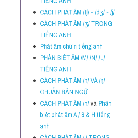
TIẾNG ANH
CÁCH PHÁT ÂM /tʃ/ - /dʒ/ - /j/
CÁCH PHÁT ÂM /ʒ/ TRONG 
TIẾNG ANH
Phát âm chữ n tiếng anh
PHÂN BIỆT ÂM /M/ /N/ /L/ 
TIẾNG ANH
CÁCH PHÁT ÂM /n/ VÀ /ŋ/ 
CHUẨN BẢN NGỮ
CÁCH PHÁT ÂM /h/ 
và 
Phân 
biệt phát âm A / 8 & H tiếng 
anh
CÁCH PHÁT ÂM /l/ TRONG 