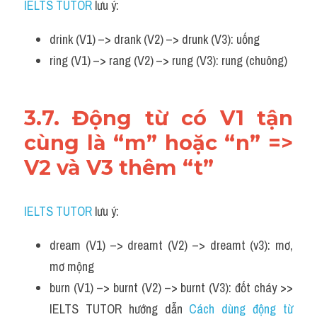
IELTS TUTOR
 lưu ý:
drink (V1) –> drank (V2) –> drunk (V3): uống
ring (V1) –> rang (V2) –> rung (V3): rung (chuông)
3.7. Động từ có V1 tận 
cùng là “m” hoặc “n” => 
V2 và V3 thêm “t”
IELTS TUTOR
 lưu ý:
dream (V1) –> dreamt (V2) –> dreamt (v3): mơ, 
mơ mộng
burn (V1) –> burnt (V2) –> burnt (V3): đốt cháy >> 
IELTS TUTOR hướng dẫn 
Cách dùng động từ 