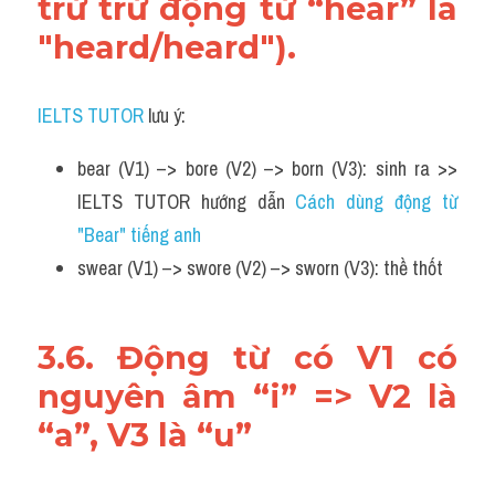
trừ trừ động từ “hear” là 
"heard/heard").
IELTS TUTOR
 lưu ý:
bear (V1) –> bore (V2) –> born (V3): sinh ra >> 
IELTS TUTOR hướng dẫn 
Cách dùng động từ 
"Bear" tiếng anh 
swear (V1) –> swore (V2) –> sworn (V3): thề thốt
3.6. Động từ có V1 có 
nguyên âm “i” => V2 là 
“a”, V3 là “u”