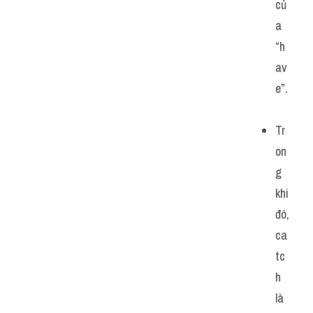
củ
a 
“h
av
e”.
Tr
on
g 
khi 
đó, 
ca
tc
h 
là 