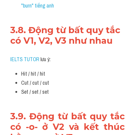
"burn" tiếng anh 
3.8. Động từ bất quy tắc 
có V1, V2, V3 như nhau
IELTS TUTOR
 lưu ý:
Hit / hit / hit
Cut / cut / cut
Set / set / set
3.9. Động từ bất quy tắc 
có -o- ở V2 và kết thúc 