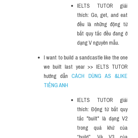
IELTS TUTOR giải 
thích: Go, get, and eat 
đều là những động từ 
bất quy tắc đều đang ở 
dạng V nguyên mẫu.
I want to build a sandcastle like the one 
we built last year >> IELTS TUTOR 
hướng dẫn 
CÁCH DÙNG AS &LIKE 
TIẾNG ANH
IELTS TUTOR giải 
thích: Động từ bất quy 
tắc "built" là dạng V2 
trong quá khứ của 
“build”. Và V3 của 