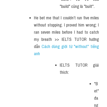
"build" cũng là "built".
He bet me that I couldn’t run five miles 
without stopping. I proved him wrong; I 
ran seven miles before I had to catch 
my breath >> IELTS TUTOR hướng 
dẫn 
Cách dùng giới từ "without" tiếng 
anh 
IELTS TUTOR giải 
thích: 
"B
et" 
đa
ng 