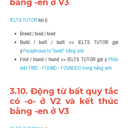
bằng -en ở V3
IELTS TUTOR
 lưu ý:
Breed / bred / bred
Build / built / built >> IELTS TUTOR gợi 
ý 
Paraphrase từ "build" tiếng anh
Find / found / found >> IELTS TUTOR gợi ý 
Phân 
biệt FIND - FOUND - FOUNDED trong tiếng anh
3.10. Động từ bất quy tắc 
có -o- ở V2 và kết thúc 
bằng -en ở V3