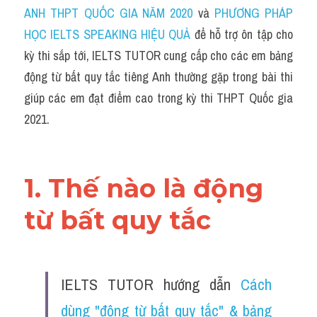
Idiom
ANH THPT QUỐC GIA NĂM 2020
 và 
PHƯƠNG PHÁP 
HỌC IELTS SPEAKING HIỆU QUẢ
 để hỗ trợ ôn tập cho 
Grammar
kỳ thi sắp tới, IELTS TUTOR cung cấp cho các em bảng 
Collocation
động từ bất quy tắc tiêng Anh thường gặp trong bài thi 
giúp các em đạt điểm cao trong kỳ thi THPT Quốc gia 
Word form
2021.
GIẢI CHI TIẾT ĐỀ THI MÔN TIẾNG ANH THPT 
Cách dùng từ
QUỐC GIA NĂM 2020
Phân biệt từ
1. Thế nào là động 
Đề thi thật Task 2
từ bất quy tắc
Speaking
Writing
IELTS TUTOR hướng dẫn 
Cách 
Reading
dùng "động từ bất quy tắc" & bảng 