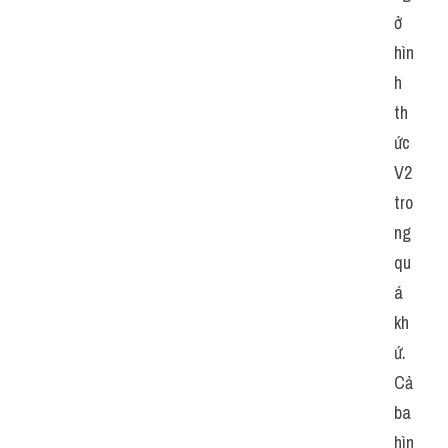
ở 
hìn
h 
th
ức 
V2 
tro
ng 
qu
á 
kh
ứ. 
Cả 
ba 
hìn