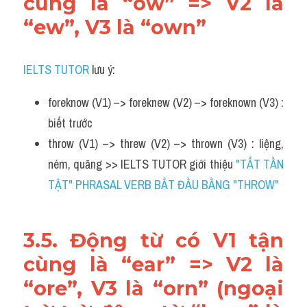
cùng là “ow” => V2 là 
“ew”, V3 là “own”
IELTS TUTOR
 lưu ý:
foreknow (V1) –> foreknew (V2) –> foreknown (V3) : 
biết trước
throw (V1) –> threw (V2) –> thrown (V3) : liệng, 
ném, quăng >> IELTS TUTOR giới thiệu 
"TẤT TẦN 
TẬT" PHRASAL VERB BẮT ĐẦU BẰNG "THROW"
3.5. Động từ có V1 tận 
cùng là “ear” => V2 là 
“ore”, V3 là “orn” (ngoại 