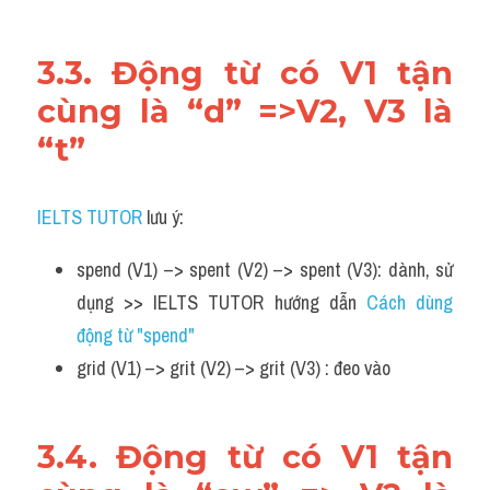
3.3. Động từ có V1 tận 
cùng là “d” =>V2, V3 là 
“t”
IELTS TUTOR
 lưu ý:
spend (V1) –> spent (V2) –> spent (V3): dành, sử 
dụng >> IELTS TUTOR hướng dẫn 
Cách dùng 
động từ "spend" 
grid (V1) –> grit (V2) –> grit (V3) : đeo vào
3.4. Động từ có V1 tận 