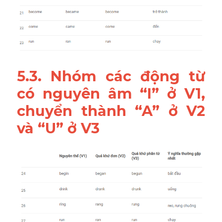
5.3. Nhóm các động từ 
có nguyên âm “I” ở V1, 
chuyển thành “A” ở V2 
và “U” ở V3