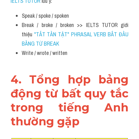
IELTS TUTOR
 lưu ý:
Speak / spoke / spoken
Break / broke / broken >> IELTS TUTOR giới 
thiệu 
"TẤT TẦN TẬT" PHRASAL VERB BẮT ĐẦU 
BẰNG TỪ BREAK 
Write / wrote / written
4. Tổng hợp bảng 
động từ bất quy tắc 
trong tiếng Anh 
thường gặp