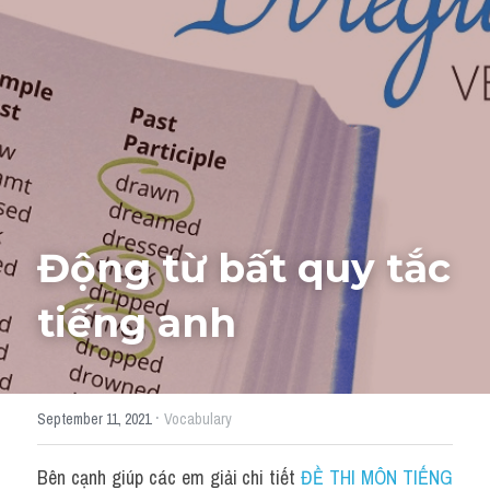
Giải đề thi từng câu
Lời khuyên
HỌC THỬ
Giải đề thi
Academic words
Phrase
Động từ bất quy tắc 
Phrasal Verb
tiếng anh 
Idioms đồng nghĩa
Idioms trái nghĩa
·
September 11, 2021
Vocabulary
Antonym
Bên cạnh giúp các em giải chi tiết 
ĐỀ THI MÔN TIẾNG 