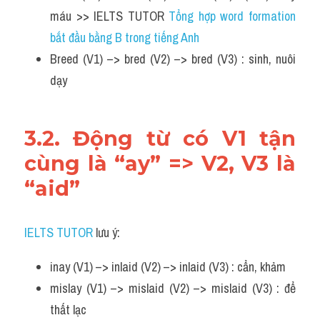
máu >> IELTS TUTOR 
Tổng hợp word formation 
bắt đầu bằng B trong tiếng Anh
Breed (V1) –> bred (V2) –> bred (V3) : sinh, nuôi 
dạy
3.2. Động từ có V1 tận 
cùng là “ay” => V2, V3 là 
“aid”
IELTS TUTOR
 lưu ý:
inay (V1) –> inlaid (V2) –> inlaid (V3) : cẩn, khảm
mislay (V1) –> mislaid (V2) –> mislaid (V3) : để 
thất lạc