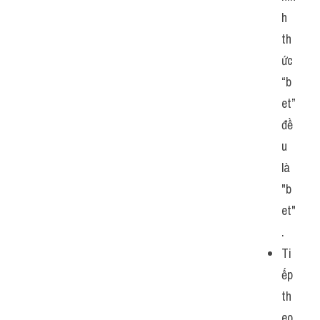
h 
th
ức 
“b
et” 
đề
u 
là 
"b
et"
. 
Ti
ếp 
th
eo, 