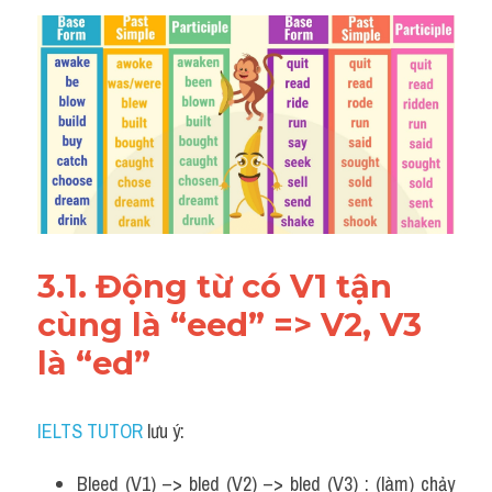
3.1. Động từ có V1 tận 
cùng là “eed” => V2, V3 
là “ed”
IELTS TUTOR
 lưu ý:
Bleed (V1) –> bled (V2) –> bled (V3) : (làm) chảy 