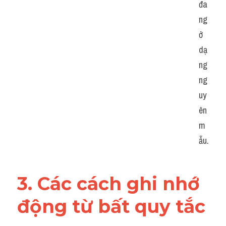
đa
ng 
ở 
dạ
ng 
ng
uy
ên 
m
ẫu.
3. Các cách ghi nhớ 
động từ bất quy tắc