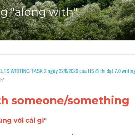
g "along with"
IELTS WRITING TASK 2 ngày 22/8/2020 của HS đi thi đạt 7.0 writin
th"
th someone/something
ng với cái gì"