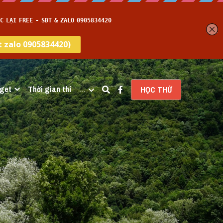
get
Thời gian thi
…
HỌC THỬ