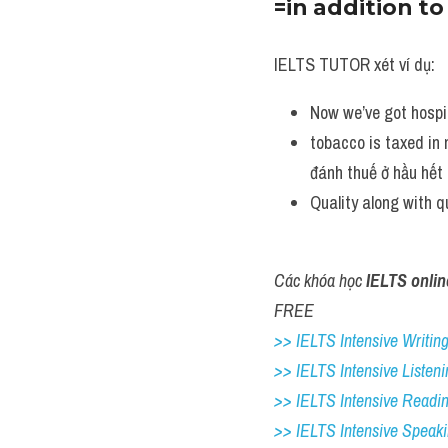
=in addition t
IELTS TUTOR xét ví dụ:
Now we’ve got hospit
tobacco is taxed in 
đánh thuế ở hầu hết
Quality along with q
Các khóa học 
IELTS onlin
FREE
>> IELTS Intensive Writing 
>> IELTS Intensive Listeni
>> IELTS Intensive Readi
>> IELTS 
Intensive Speak