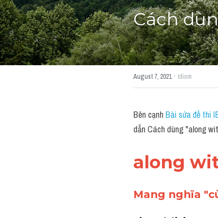
Cách dùn
·
August 7, 2021
Idiom
Bên cạnh 
Bài sửa đề thi 
dẫn Cách dùng "along wi
along wi
Mang nghĩa "cù