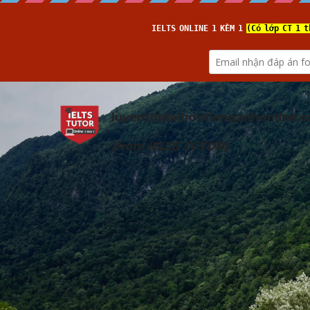
luyenthidaihoctienganhonline
.
(from 
IELTS TUTOR
)