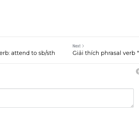
Next
erb: attend to sb/sth
Giải thích phrasal verb
cel