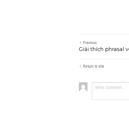
Previous
Giải thích phrasal v
Return to site
Submit
Can