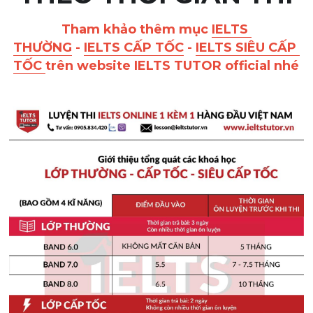
Giải đề thi từng câu
Tham khảo thêm mục 
IELTS 
THƯỜNG
 - 
IELTS CẤP TỐC
 - 
IELTS SIÊU CẤP 
Lời khuyên
TỐC 
trên website IELTS TUTOR official nhé
HỌC THỬ
Giải đề thi
Academic words
Phrase
Phrasal Verb
Idioms đồng nghĩa
Idioms trái nghĩa
Antonym