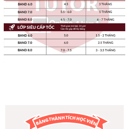
Idiom
Grammar
Collocation
Word form
Cách dùng từ
Phân biệt từ
Đề thi thật Task 2
Speaking
Writing
Reading