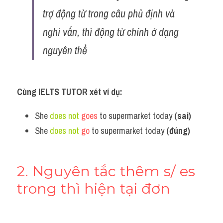
trợ động từ trong câu phủ định và 
nghi vấn, thì động từ chính ở dạng 
nguyên thể
Cùng IELTS TUTOR xét ví dụ: 
She 
does not
goes
 to supermarket today 
(sai) 
She 
does not
go
 to supermarket today 
(đúng)
2. Nguyên tắc thêm s/ es 
trong thì hiện tại đơn