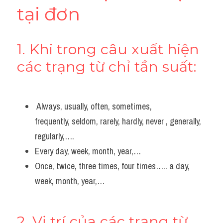
tại đơn
1. Khi trong câu xuất hiện 
các trạng từ chỉ tần suất: 
 Always, usually, often, sometimes, 
frequently, seldom, rarely, hardly, never , generally, 
regularly,….
Every day, week, month, year,…
Once, twice, three times, four times….. a day, 
week, month, year,…
2. Vị trí của các trạng từ 