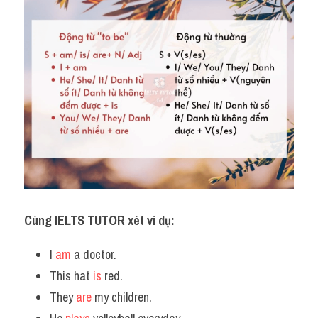
Vocabulary
Cùng IELTS TUTOR xét ví dụ:
I 
am
 a doctor. 
This hat
 is
 red.
They 
are
 my children.