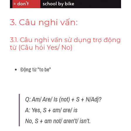
3. Câu nghi vấn:
3.1. Câu nghi vấn sử dụng trợ động 
từ (Câu hỏi Yes/ No)
Động từ "to be"
Q: Am/ Are/ Is (not) + S + N/Adj? 
A: Yes, S + am/ are/ is
No, S + am not/ aren’t/ isn’t.