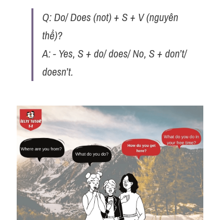
Q: Do/ Does (not) + S + V (nguyên 
thể)? 
A: - Yes, S + do/ does/ No, S + don’t/ 
doesn’t.