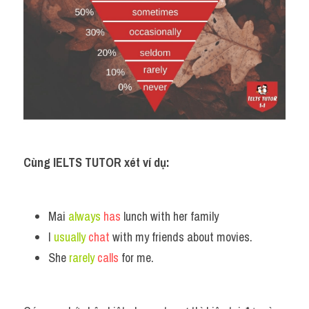
Cùng IELTS TUTOR xét ví dụ:
Mai 
always
has
 lunch with her family
I 
usually
chat
 with my friends about movies.
She 
rarely
calls
 for me.