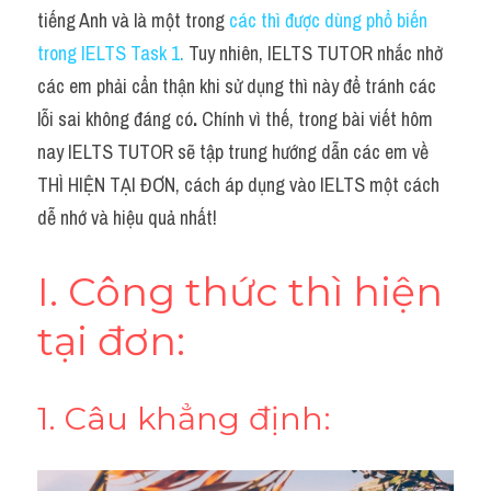
Idiom
tiếng Anh và là một trong 
các thì được dùng phổ biến 
trong IELTS Task 1
.
 Tuy nhiên, IELTS TUTOR nhắc nhở 
Grammar
các em phải cẩn thận khi sử dụng thì này để tránh các 
Collocation
lỗi sai không đáng có
.
 Chính vì thế, trong bài viết hôm 
nay IELTS TUTOR sẽ tập trung hướng dẫn các em về 
Word form
THÌ HIỆN TẠI ĐƠN, cách áp dụng vào IELTS một cách 
Cách dùng từ
dễ nhớ và hiệu quả nhất!
Phân biệt từ
I. Công thức thì hiện 
Đề thi thật Task 2
tại đơn:
Speaking
1. Câu khẳng định:
Writing
Reading