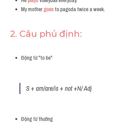
He 
plays
 volleyball everyday.
My mother 
goes
 to pagoda twice a week.
2. Câu phủ định:
Động từ "to be"
S + am/are/is + not +N/ Adj
Động từ thường