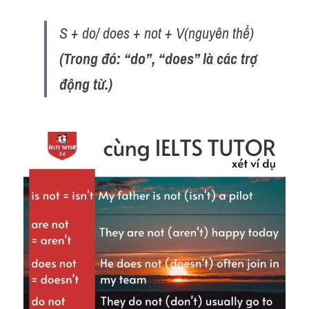
S + do/ does + not + V(nguyên thể) 
(Trong đó: “do”, “does” là các trợ 
động từ.)