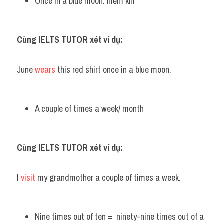
Once in a blue moon: hiếm khi
Cùng IELTS TUTOR xét ví dụ:
June 
wears
 this red shirt once in a blue moon.
A couple of times a week/ month
Cùng IELTS TUTOR xét ví dụ:
I 
visit
 my grandmother a couple of times a week.
Nine times out of ten =  ninety-nine times out of a 