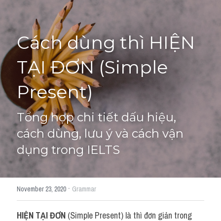
Giải đề thi từng câu
Cách dùng thì HIỆN 
Lời khuyên
HỌC THỬ
TẠI ĐƠN (Simple 
Giải đề thi
Present)
Academic words
Phrase
Tổng hợp chi tiết dấu hiệu, 
cách dùng, lưu ý và cách vận 
Phrasal Verb
dụng trong IELTS
Idioms đồng nghĩa
Idioms trái nghĩa
·
November 23, 2020
Grammar
Antonym
HIỆN TẠI ĐƠN
 (Simple Present) là thì đơn giản trong 