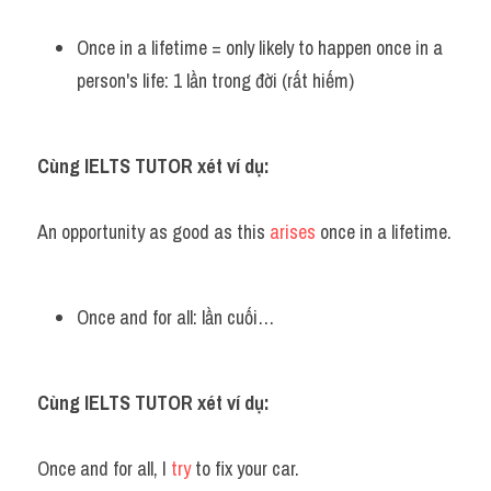
Once in a lifetime = only likely to happen once in a 
person's life: 1 lần trong đời (rất hiếm)
Cùng IELTS TUTOR xét ví dụ:
An opportunity as good as this 
arises
 once in a lifetime.
Once and for all: lần cuối…
Cùng IELTS TUTOR xét ví dụ:
Once and for all, I 
try
 to fix your car.