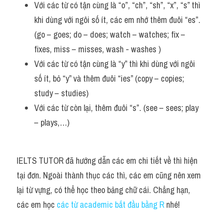
Với các từ có tận cùng là “o”, “ch”, “sh”, “x”, “s” thì 
khi dùng với ngôi số ít, các em nhớ thêm đuôi “es”. 
(go – goes; do – does; watch – watches; fix – 
fixes, miss – misses, wash - washes ) 
Với các từ có tận cùng là “y” thì khi dùng với ngôi 
số ít, bỏ “y” và thêm đuôi “ies” (copy – copies; 
study – studies) 
Với các từ còn lại, thêm đuôi “s”. (see – sees; play 
– plays,…)
IELTS TUTOR đã hướng dẫn các em chi tiết về thì hiện 
tại đơn. Ngoài thành thục các thì, các em cũng nên xem 
lại từ vựng, có thể học theo bảng chữ cái. Chẳng hạn, 
các em học 
các từ academic bắt đầu bằng R
 nhé!