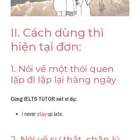
II. Cách dùng thì 
hiện tại đơn:
1. Nói về một thói quen 
lặp đi lặp lại hàng ngày
Cùng IELTS TUTOR xét ví dụ:
I never 
stay
 up late.
2. Nói về sự thật, chân lý 