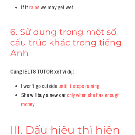
If it 
rains
 we may get wet.
6. Sử dụng trong một số 
cấu trúc khác trong tiếng 
Anh
Cùng IELTS TUTOR xét ví dụ:
I won't go outside 
until it stops raining.
She will buy a new car
 only when she has enough 
money
III. Dấu hiệu thì hiện 