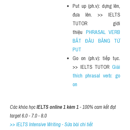
Put up (ph.v): dựng lên, 
đưa lên. >> IELTS 
TUTOR giới 
thiệu 
PHRASAL VERB 
BẮT ĐẦU BẰNG TỪ 
PUT 
Go on (ph.v): tiếp tục. 
>> IELTS TUTOR 
Giải 
thích phrasal verb: go 
on
Các khóa học 
IELTS online 1 kèm 1
 - 100% cam kết đạt 
target 6.0 - 7.0 - 8.0
>> IELTS Intensive Writing - Sửa bài chi tiết