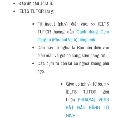
Đáp án câu 14 là B.
IELTS TUTOR lưu ý:
Fill in/out (ph.v): điền vào. >> IELTS 
TUTOR hướng dẫn 
Cách dùng Cụm 
động từ (Phrasal Verb) tiếng anh 
Câu này có nghĩa là Bạn nên điền vào 
biểu mẫu và gửi nó càng sớm càng tốt.
Các cụm từ còn lại có nghĩa không phù 
hợp.
Give up (ph.v): từ bỏ. >> 
IELTS TUTOR giới 
thiệu 
PHRASAL VERB 
BẮT ĐẦU BẰNG TỪ 
GIVE