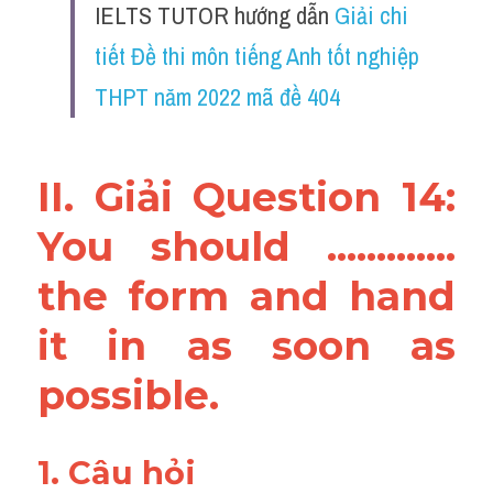
IELTS TUTOR hướng dẫn 
Giải chi 
Vocabulary
tiết Đề thi môn tiếng Anh tốt nghiệp 
THPT năm 2022 mã đề 404
II. Giải Question 14: 
You should ............. 
the form and hand 
it in as soon as 
possible.
1. Câu hỏi