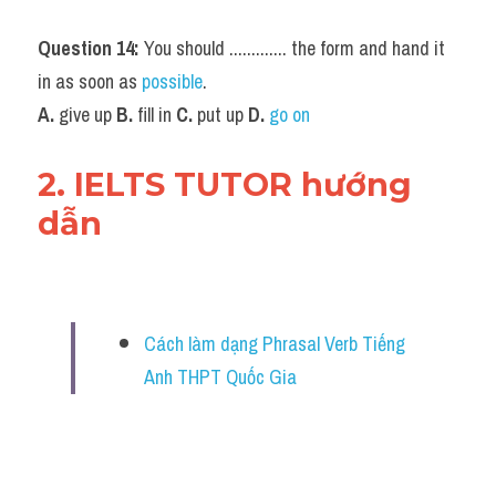
Question 14:
 You should ............. the form and hand it 
in as soon as 
possible
.
A.
 give up 
B. 
fill in 
C.
 put up 
D.
go on
2. IELTS TUTOR hướng 
dẫn
Cách làm dạng Phrasal Verb Tiếng 
Anh THPT Quốc Gia