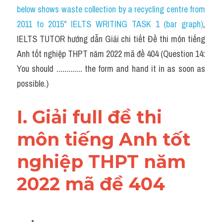
Idiom
below shows waste collection by a recycling centre from 
2011 to 2015" IELTS WRITING TASK 1 (bar graph)
, 
Grammar
IELTS TUTOR hướng dẫn Giải chi tiết Đề thi môn tiếng 
Collocation
Anh tốt nghiệp THPT năm 2022 mã đề 404 (Question 14: 
You should ............. the form and hand it in as soon as 
Word form
possible.)
Cách dùng từ
I. Giải full đề thi 
Phân biệt từ
môn tiếng Anh tốt 
Đề thi thật Task 2
nghiệp THPT năm 
Speaking
2022 mã đề 404
Writing
Reading