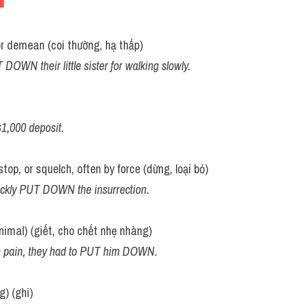
, or demean (coi thường, hạ thấp)
DOWN their little sister for walking slowly.
,000 deposit.
stop, or squelch, often by force (dừng, loại bỏ)
ckly PUT DOWN the insurrection.
nimal) (giết, cho chết nhẹ nhàng)
 pain, they had to PUT him DOWN.
) (ghi)