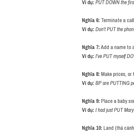
Ví dụ: 
PUT DOWN the first t
Nghĩa 6:
 Terminate a call
Ví dụ: 
Don’t PUT the phon
Nghĩa 7:
 Add a name to a 
Ví dụ: 
I’ve PUT myself DO
Nghĩa 8: 
Make prices, or 
Ví dụ: 
BP are PUTTING petr
Nghĩa 9:
 Place a baby s
Ví dụ: 
I had just PUT Mar
Nghĩa 10:
 Land (thả cánh