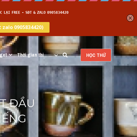
get
Thời gian thi
…
HỌC THỬ
T ĐẦU 
ẾNG 