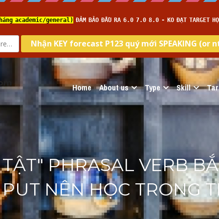
com
Home
About us
Type
Skill
Tar
 TẬT" PHRASAL VERB BẮ
 PUT NÊN HỌC TRONG TI