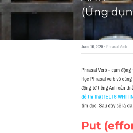
(Ứng dụn
·
June 10, 2020
Phrasal Verb
Phrasal Verb - cụm động t
Học Phrasal verb vô cùng 
động từ tiếng Anh cần thi
đề thi thật IELTS WRITIN
tìm đọc. Sau đây sẽ là d
Put (effor