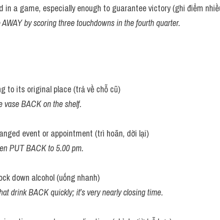
d in a game, especially enough to guarantee victory (ghi điểm nhiề
AWAY by scoring three touchdowns in the fourth quarter.
 to its original place (trả về chỗ cũ)
e vase BACK on the shelf.
nged event or appointment (trì hoãn, dời lại)
een PUT BACK to 5.00 pm.
nock down alcohol (uống nhanh)
hat drink BACK quickly; it’s very nearly closing time.