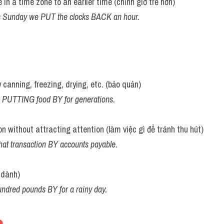
in a time zone to an earlier time (chỉnh giờ trễ hơn)
his Sunday we PUT the clocks BACK an hour.
 canning, freezing, drying, etc. (bảo quản)
n PUTTING food BY for generations.
n without attracting attention (làm việc gì để tránh thu hút)
at transaction BY accounts payable.
 dành)
ndred pounds BY for a rainy day.
n