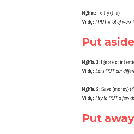
Nghĩa: 
To try (thử)
Ví dụ: 
I PUT a lot of work
Put asid
Nghĩa 1:
 Ignore or inten
Ví dụ: 
Let’s PUT our differ
Nghĩa 2: 
Save (money) (đ
Ví dụ: 
I try to PUT a few 
Put awa