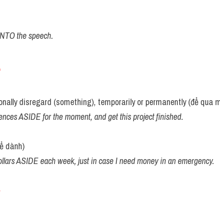
 INTO the speech.
e
tionally disregard (something), temporarily or permanently (để qua 
ences ASIDE for the moment, and get this project finished.
ể dành)
dollars ASIDE each week, just in case I need money in an emergency.
y