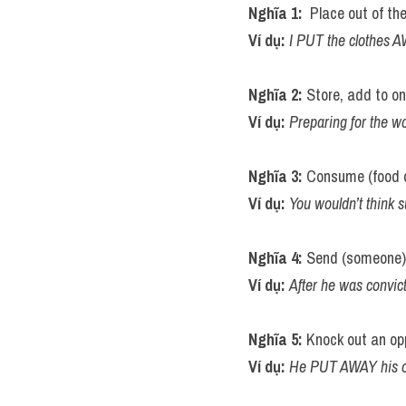
Nghĩa 1: 
 Place out of th
Ví dụ: 
I PUT the clothes A
Nghĩa 2: 
Store, add to on
Ví dụ: 
Preparing for the w
Nghĩa 3: 
Consume (food or
Ví dụ: 
You wouldn’t think
Nghĩa 4: 
Send (someone) t
Ví dụ: 
After he was convic
Nghĩa 5: 
Knock out an op
Ví dụ: 
He PUT AWAY his opp