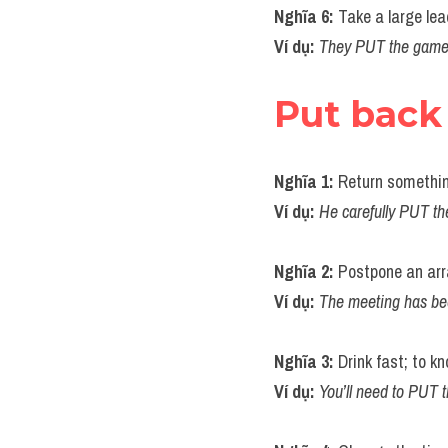
Nghĩa 6: 
Take a large lea
Ví dụ: 
They PUT the game 
Put back
Nghĩa 1: 
Return something
Ví dụ: 
He carefully PUT th
Nghĩa 2: 
Postpone an arra
Ví dụ: 
The meeting has b
Nghĩa 3: 
Drink fast; to k
Ví dụ: 
You’ll need to PUT t