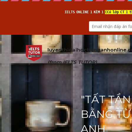
luyenthidaihoctienganhonline
.
(from 
IELTS TUTOR
)
"TẤT TẦN
BẰNG TỪ
ANH