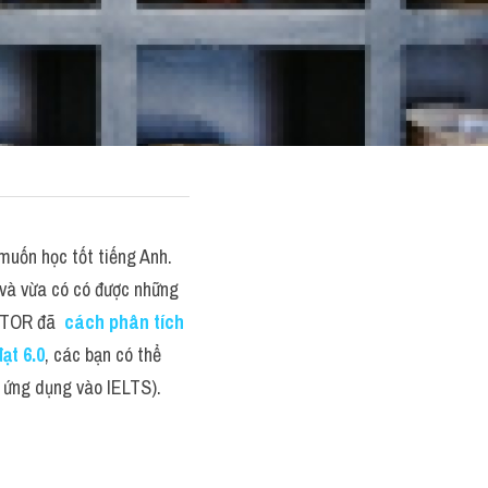
muốn học tốt tiếng Anh. 
và vừa có có được những 
UTOR đã  
cách phân tích 
ạt 6.0
, các bạn có thể 
ể ứng dụng vào IELTS).