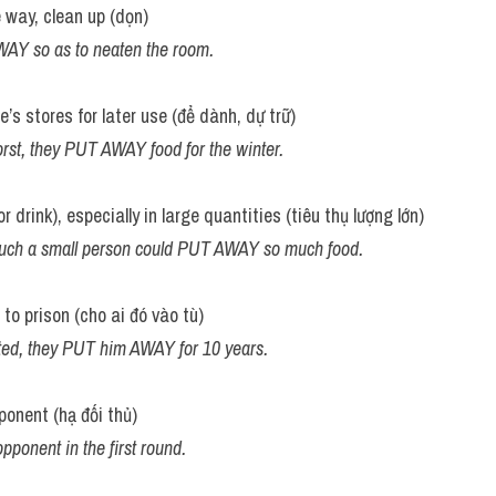
e way, clean up (dọn)
WAY so as to neaten the room.
e’s stores for later use (để dành, dự trữ)
orst, they PUT AWAY food for the winter.
 drink), especially in large quantities (tiêu thụ lượng lớn)
 such a small person could PUT AWAY so much food.
o prison (cho ai đó vào tù)
ted, they PUT him AWAY for 10 years.
ponent (hạ đối thủ)
onent in the first round.