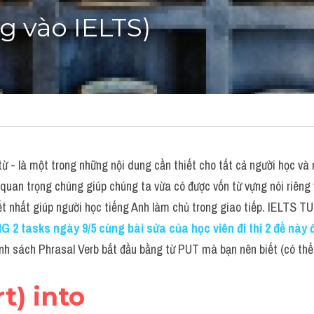
g vào IELTS)
ừ - là một trong những nội dung cần thiết cho tất cả người học và 
quan trọng chúng giúp chúng ta vừa có được vốn từ vựng nói riêng 
ết nhất giúp người học tiếng Anh làm chủ trong giao tiếp. IELTS T
G 2 tasks ngày 9/5 cùng bài sửa của học viên đi thi 2 đề này đ
anh sách Phrasal Verb bắt đầu bằng từ PUT mà bạn nên biết (có th
t) into