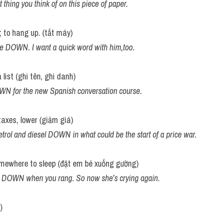
hing you think of on this piece of paper.
; to hang up. (tắt máy)
e DOWN. I want a quick word with him,too.
list (ghi tên, ghi danh)
WN for the new Spanish conversation course.
taxes, lower (giảm giá)
ol and diesel DOWN in what could be the start of a price war.
omewhere to sleep (đặt em bé xuống gường)
y DOWN when you rang. So now she’s crying again.
)