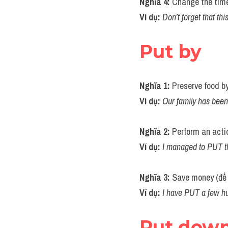
Nghĩa 4: 
Change the time 
Ví dụ: 
Don’t forget that t
Put by
Nghĩa 1: 
Preserve food by
Ví dụ: 
Our family has bee
Nghĩa 2: 
Perform an actio
Ví dụ: 
I managed to PUT th
Nghĩa 3: 
Save money (để
Ví dụ: 
I have PUT a few hu
Put dow