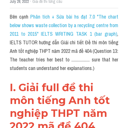
·
July 28, 2022
Idiom
Giải đề thi từng câu
Grammar
Bên cạnh 
Phân tích + Sửa bài hs đạt 7.0 "The chart 
below shows waste collection by a recycling centre from 
Collocation
2011 to 2015" IELTS WRITING TASK 1 (bar graph)
, 
Word form
IELTS TUTOR hướng dẫn Giải chi tiết Đề thi môn tiếng 
Anh tốt nghiệp THPT năm 2022 mã đề 404 (Question 13: 
Cách dùng từ
The teacher tries her best to ................ sure that her 
students can understand her explanations.)
Phân biệt từ
Đề thi thật Task 2
I. Giải full đề thi 
Speaking
môn tiếng Anh tốt 
Writing
nghiệp THPT năm 
Reading
2022 mã đề 404