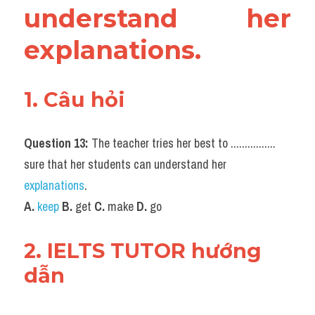
understand her 
explanations.
1. Câu hỏi
Question 13: 
The teacher tries her best to ................ 
sure that her students can understand her 
explanations
.
A.
keep
B. 
get 
C.
 make 
D.
 go
2. IELTS TUTOR hướng 
dẫn