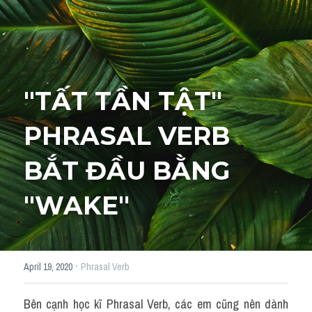
Giải đề thi từng câu
Lời khuyên
HỌC THỬ
Giải đề thi
"TẤT TẦN TẬT" 
Academic words
PHRASAL VERB 
Phrase
BẮT ĐẦU BẰNG 
Phrasal Verb
"WAKE"
Idioms đồng nghĩa
Idioms trái nghĩa
·
April 19, 2020
Phrasal Verb
Antonym
Bên cạnh học kĩ Phrasal Verb, các em cũng nên dành 