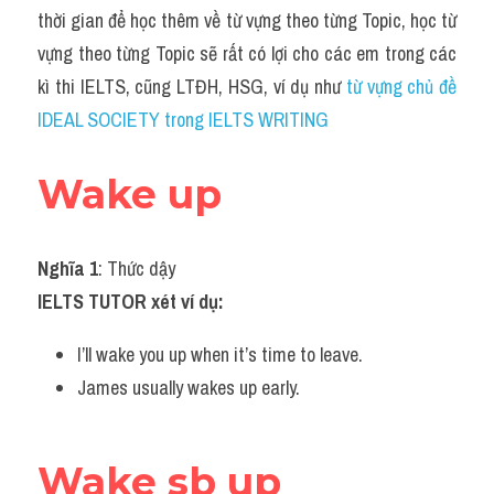
Idiom
thời gian để học thêm về từ vựng theo từng Topic, học từ 
vựng theo từng Topic sẽ rất có lợi cho các em trong các 
Grammar
kì thi IELTS, cũng LTĐH, HSG, ví dụ như 
từ vựng chủ đề 
Collocation
IDEAL SOCIETY trong IELTS WRITING
Word form
Wake up
Cách dùng từ
Phân biệt từ
Nghĩa 1
: Thức dậy
IELTS TUTOR xét ví dụ: 
Đề thi thật Task 2
I’ll wake you up when it’s time to leave.
Speaking
James usually wakes up early.
Writing
Reading
Wake sb up