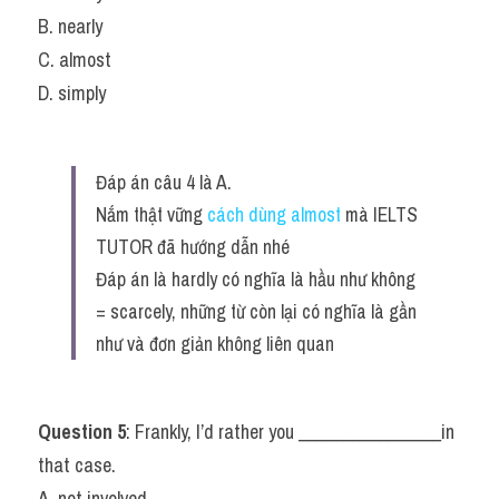
B. nearly
C. almost
D. simply
Đáp án câu 4 là A.
Nắm thật vững 
cách dùng almost 
mà IELTS 
TUTOR đã hướng dẫn nhé
Đáp án là hardly có nghĩa là hầu như không 
= scarcely, những từ còn lại có nghĩa là gần 
như và đơn giản không liên quan
Question 5
: Frankly, I’d rather you ________________in 
that case.
A. not involved