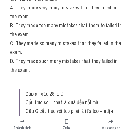
A. They made very many mistakes that they failed in 
the exam.
B. They made too many mistakes that them to failed in 
the exam.
C. They made so many mistakes that they failed in the 
exam.
D. They made such many mistakes that they failed in 
the exam.
Đáp án câu 28 là C.
Cấu trúc so….that là quá đến nỗi mà
Câu C cấu trúc với too phải là it’s too + adj + 
for sb to do sth
Câu D cấu trúc với such phải là it’s such + 
Thành tích
Zalo
Messenger