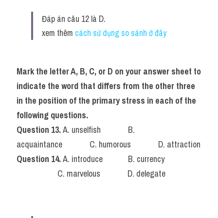
Đáp án câu 12 là D.
xem thêm 
cách sử dụng so sánh ở đây 
Mark the letter A, B, C, or D on your answer sheet to 
indicate the word that differs from the other three 
in the position of the primary stress in each of the 
following questions.
Question 13. 
A. unselfish 
.............
B. 
acquaintance
.............
 C. humorous 
.............
D. attraction
Question 14. 
A. introduce 
............
B. currency 
.....................
C. marvelous 
............ 
D. delegate