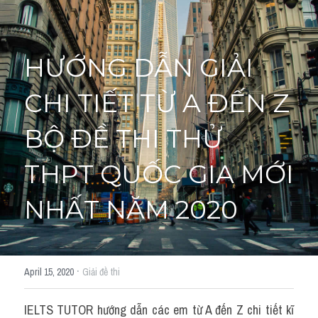
Giải đề thi từng câu
HƯỚNG DẪN GIẢI 
Lời khuyên
HỌC THỬ
Giải đề thi
CHI TIẾT TỪ A ĐẾN Z 
Academic words
BỘ ĐỀ THI THỬ 
Phrase
THPT QUỐC GIA MỚI 
Phrasal Verb
NHẤT NĂM 2020
Idioms đồng nghĩa
Idioms trái nghĩa
·
April 15, 2020
Giải đề thi
Antonym
IELTS TUTOR hướng dẫn các em từ A đến Z chi tiết kĩ 