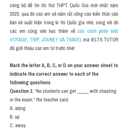
Idiom
càng bộ đề thi thi thử THPT Quốc Gia mới nhất năm 
2020, qua đó các em sẽ nắm rất vững các kiến thức căn 
Grammar
bản sẽ xuất hiện trong kì thi Quốc gia nhé, cùng với đó 
Collocation
các em cũng nên học thêm về 
các cách phân biệt 
VOYAGE, TRIP, JOUNEY VÀ TRAVEL 
mà IELTS TUTOR 
Word form
đã giới thiệu các em từ trước nhé!
Cách dùng từ
Mark the letter A, B, C, or D on your answer sheet to 
Phân biệt từ
indicate the correct answer to each of the 
Đề thi thật Task 2
following questions
Question 1
: “No students can get _____ with cheating 
Speaking
in the exam.” the teacher said.
Writing
A. along
B. up
Reading
C. away