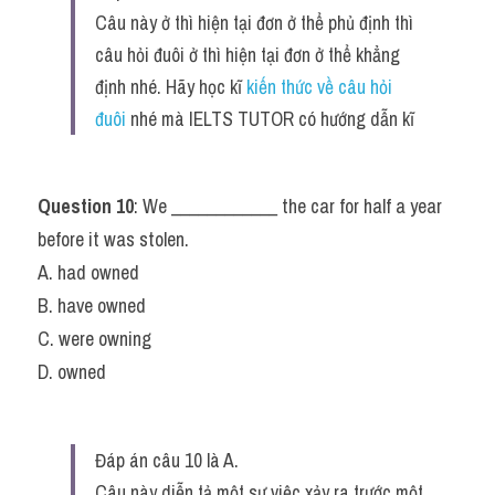
Câu này ở thì hiện tại đơn ở thể phủ định thì 
câu hỏi đuôi ở thì hiện tại đơn ở thể khẳng 
định nhé. Hãy học kĩ 
kiến thức về câu hỏi 
đuôi 
nhé mà IELTS TUTOR có hướng dẫn kĩ
Question 10
: We ____________ the car for half a year 
before it was stolen.
A. had owned
B. have owned
C. were owning
D. owned
Đáp án câu 10 là A.
Câu này diễn tả một sự việc xảy ra trước một 