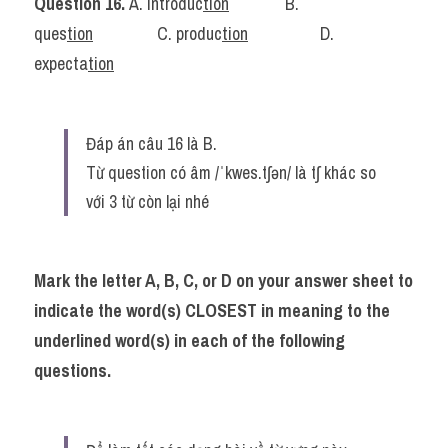
Question 16. 
A. introduc
tion
..............
B. 
ques
tion
...............
 C. produc
tion
..................
D. 
expecta
tion
Đáp án câu 16 là B.
Từ question có âm /ˈkwes.tʃən/ là tʃ khác so 
với 3 từ còn lại nhé
Mark the letter A, B, C, or D on your answer sheet to 
indicate the word(s) CLOSEST in meaning to the 
underlined word(s) in each of the following 
questions.