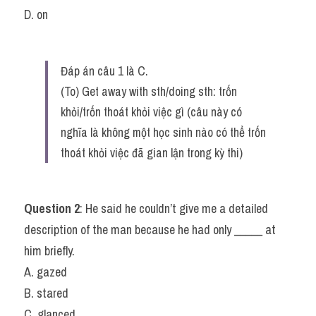
D. on
Vocabulary
Đáp án câu 1 là C.
(To) Get away with sth/doing sth: trốn 
khỏi/trốn thoát khỏi việc gì (câu này có 
nghĩa là không một học sinh nào có thể trốn 
thoát khỏi việc đã gian lận trong kỳ thi)
Question 2
: He said he couldn’t give me a detailed 
description of the man because he had only _____ at 
him briefly.
A. gazed
B. stared
C. glanced