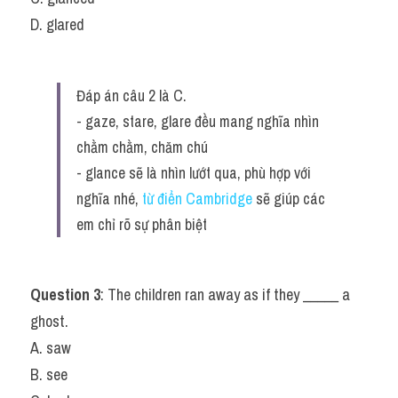
D. glared
Đáp án câu 2 là C.
- gaze, stare, glare đều mang nghĩa nhìn 
chằm chằm, chăm chú
- glance sẽ là nhìn lướt qua, phù hợp với 
nghĩa nhé, 
từ điển Cambridge
sẽ giúp các 
em chỉ rõ sự phân biệt
Question 3
: The children ran away as if they _____ a 
ghost.
A. saw
B. see