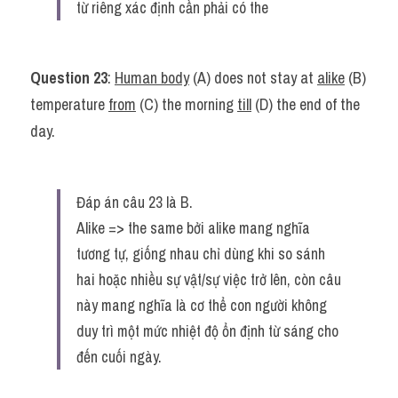
từ riêng xác định cần phải có the
Question 23
: 
Human body
 (A) does not stay at 
alike
 (B) 
temperature 
from
 (C) the morning 
till
 (D) the end of the 
day.
Đáp án câu 23 là B.
Alike => the same bởi alike mang nghĩa 
tương tự, giống nhau chỉ dùng khi so sánh 
hai hoặc nhiều sự vật/sự việc trở lên, còn câu 
này mang nghĩa là cơ thể con người không 
duy trì một mức nhiệt độ ổn định từ sáng cho 
đến cuối ngày.