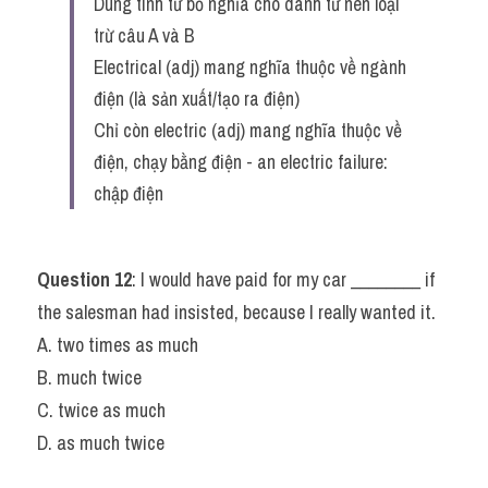
Dùng tính từ bổ nghĩa cho danh từ nên loại 
trừ câu A và B
Electrical (adj) mang nghĩa thuộc về ngành 
điện (là sản xuất/tạo ra điện)
Chỉ còn electric (adj) mang nghĩa thuộc về 
điện, chạy bằng điện - an electric failure: 
chập điện
Question 12
: I would have paid for my car ________ if 
the salesman had insisted, because I really wanted it.
A. two times as much
B. much twice
C. twice as much
D. as much twice