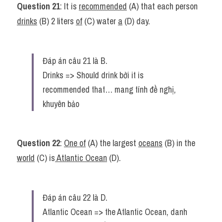
Question 21
: It is 
recommended
 (A) that each person 
drinks
 (B) 2 liters 
of
 (C) water 
a
 (D) day.
Đáp án câu 21 là B.
Drinks => Should drink bởi it is 
recommended that… mang tính đề nghị, 
khuyên bảo
Question 22
: 
One of
 (A) the largest 
oceans
 (B) in the 
world
 (C) is
 Atlantic Ocean
 (D).
Đáp án câu 22 là D.
Atlantic Ocean => the Atlantic Ocean, danh 