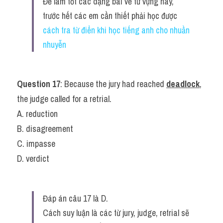
Để làm tốt các dạng bài về từ vựng này, 
trước hết các em cần thiết phải học được 
cách tra từ điển khi học tiếng anh cho nhuần 
nhuyễn 
Question 17
: Because the jury had reached 
deadlock
, 
the judge called for a retrial.
A. reduction
B. disagreement
C. impasse
D. verdict
Đáp án câu 17 là D.
Cách suy luận là các từ jury, judge, retrial sẽ 