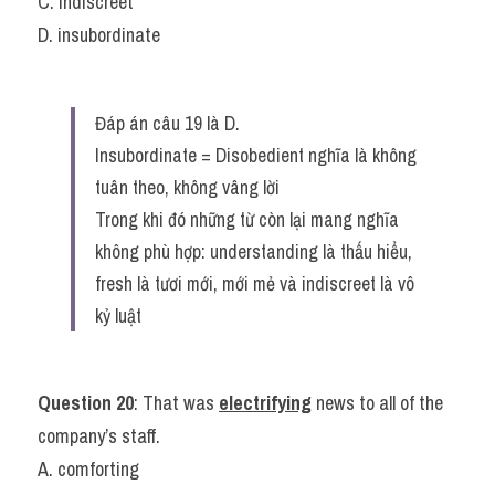
C. indiscreet
D. insubordinate
Đáp án câu 19 là D.
Insubordinate = Disobedient nghĩa là không 
tuân theo, không vâng lời
Trong khi đó những từ còn lại mang nghĩa 
không phù hợp: understanding là thấu hiểu, 
fresh là tươi mới, mới mẻ và indiscreet là vô 
kỷ luật
Question 20
: That was 
electrifying
 news to all of the 
company’s staff.
A. comforting