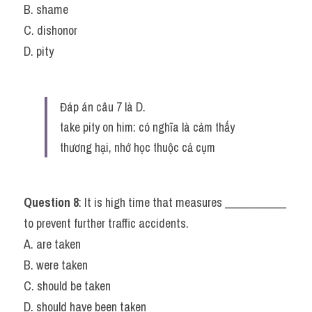
B. shame
C. dishonor
D. pity
Đáp án câu 7 là D.
take pity on him: có nghĩa là cảm thấy 
thương hại, nhớ học thuộc cả cụm
Question 8
: It is high time that measures ___________ 
to prevent further traffic accidents.
A. are taken
B. were taken
C. should be taken
D. should have been taken