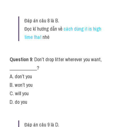
Đáp án câu 8 là B.
Đọc kĩ hướng dẫn về
cách dùng it is high 
time that
nhé
Question 9
: Don’t drop litter wherever you want, 
____________?
A. don’t you
B. won’t you
C. will you
D. do you
Đáp án câu 9 là D.