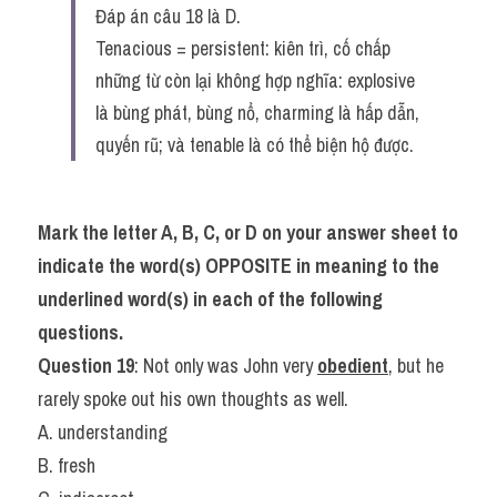
Đáp án câu 18 là D.
Tenacious = persistent: kiên trì, cố chấp
những từ còn lại không hợp nghĩa: explosive 
là bùng phát, bùng nổ, charming là hấp dẫn, 
quyến rũ; và tenable là có thể biện hộ được.
Mark the letter A, B, C, or D on your answer sheet to 
indicate the word(s) OPPOSITE in meaning to the 
underlined word(s) in each of the following 
questions.
Question 19
: Not only was John very 
obedient
, but he 
rarely spoke out his own thoughts as well.
A. understanding
B. fresh