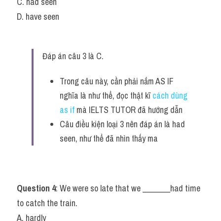
C. had seen
D. have seen
Đáp án câu 3 là C.
Trong câu này, cần phải nắm AS IF 
nghĩa là như thể, đọc thật kĩ 
cách dùng 
as if
mà IELTS TUTOR đã hướng dẫn 
Câu điều kiện loại 3 nên đáp án là had 
seen, như thể đã nhìn thấy ma 
Question 4
: We were so late that we _______had time 
to catch the train.
A. hardly