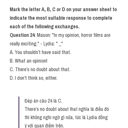
Mark the letter A, B, C or D on your answer sheet to 
indicate the most suitable response to complete 
each of the following exchanges.
Question 24
: Mason: "In my opinion, horror films are 
really exciting." - Lydia: " _"
A. You shouldn’t have said that.
B. What an opinion!
C. There’s no doubt about that.
D. I don’t think so, either.
Đáp án câu 24 là C.
There’s no doubt about that nghĩa là điều đó 
thì không nghi ngờ gì nữa, tức là Lydia đồng 
ý với quan điểm trên.