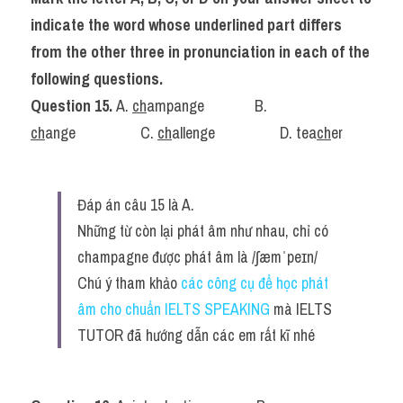
indicate the word whose underlined part differs 
from the other three in pronunciation in each of the 
following questions.
Question 15. 
A. 
ch
ampange 
.............
B. 
ch
ange
.................
 C. 
ch
allenge 
.................
D. tea
ch
er
Đáp án câu 15 là A.
Những từ còn lại phát âm như nhau, chỉ có 
champagne được phát âm là /ʃæmˈpeɪn/
Chú ý tham khảo 
các công cụ để học phát 
âm cho chuẩn IELTS SPEAKING
 mà IELTS 
TUTOR đã hướng dẫn các em rất kĩ nhé