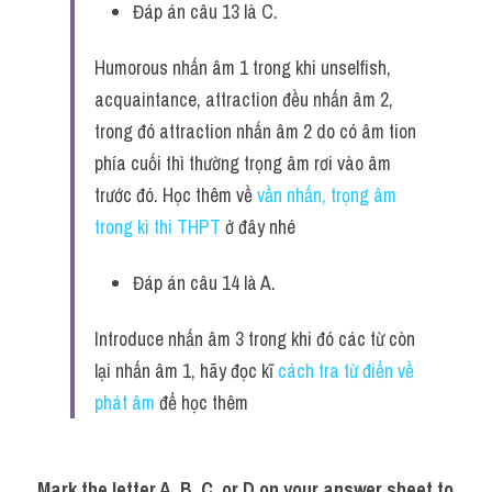
Đáp án câu 13 là C.
Humorous nhấn âm 1 trong khi unselfish, 
acquaintance, attraction đều nhấn âm 2, 
trong đó attraction nhấn âm 2 do có âm tion 
phía cuối thì thường trọng âm rơi vào âm 
trước đó. Học thêm về 
vần nhấn, trọng âm 
trong kì thi THPT
 ở đây nhé
Đáp án câu 14 là A.
Introduce nhấn âm 3 trong khi đó các từ còn 
lại nhấn âm 1, hãy đọc kĩ 
cách tra từ điển về 
phát âm
để học thêm
Mark the letter A, B, C, or D on your answer sheet to 