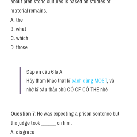
about prehistoric cultures is based on studies of 
material remains.
A. the
B. what
C. which
D. those
Đáp án câu 6 là A.
Hãy tham khảo thật kĩ 
cách dùng MOST
, và 
nhớ kĩ câu thần chú CÓ OF CÓ THE nhé
Question 7
: He was expecting a prison sentence but 
the judge took ______ on him.
A. disgrace