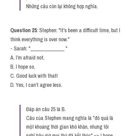
Những câu còn lại không hợp nghĩa.
Question 25
: Stephen: "It's been a difficult time, but I 
think everything is over now."
- Sarah: "______________ "
A. I’m afraid not.
B. I hope so.
C. Good luck with that!
D. Yes, I can’t agree less.
Đáp án câu 25 là B.
Câu của Stephen mang nghĩa là "đó quả là 
một khoảng thời gian khó khăn, nhưng tôi 
nghĩ bây giờ mọi thứ đã kết thúc" => I hope 