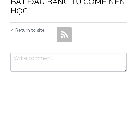
BẮT ĐẦU BẰNG TỪ COME NÊN
HỌC...
Return to site
Submit
Cancel