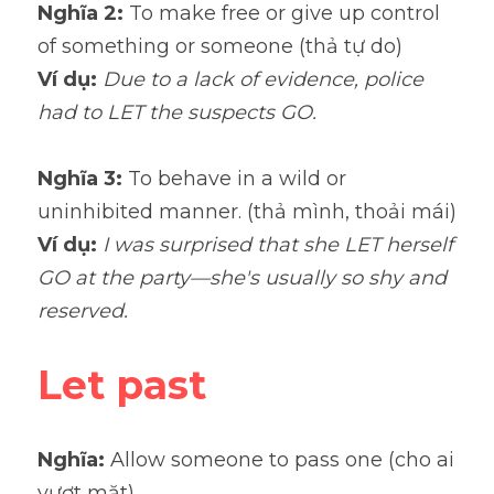
Nghĩa 2:
 To make free or give up control 
of something or someone (thả tự do)
Ví dụ: 
Due to a lack of evidence, police 
had to LET the suspects GO.
Nghĩa 3: 
To behave in a wild or 
uninhibited manner. (thả mình, thoải mái)
Ví dụ:
I was surprised that she LET herself 
GO at the party—she's usually so shy and 
reserved.
Let past
Nghĩa: 
Allow someone to pass one (cho ai 
vượt mặt)