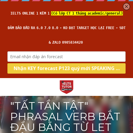
"TẤT TẦN TẬT" 
PHRASAL VERB BẮT 
ĐẦU BẰNG TỪ LET 