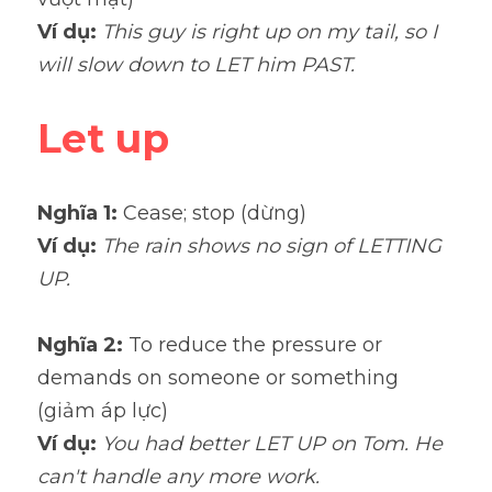
Ví dụ: 
This guy is right up on my tail, so I 
will slow down to LET him PAST.
Let up
Nghĩa 1: 
Cease; stop (dừng)
Ví dụ: 
The rain shows no sign of LETTING 
UP.
Nghĩa 2:
 To reduce the pressure or 
demands on someone or something 
(giảm áp lực)
Ví dụ: 
You had better LET UP on Tom. He 
can't handle any more work.