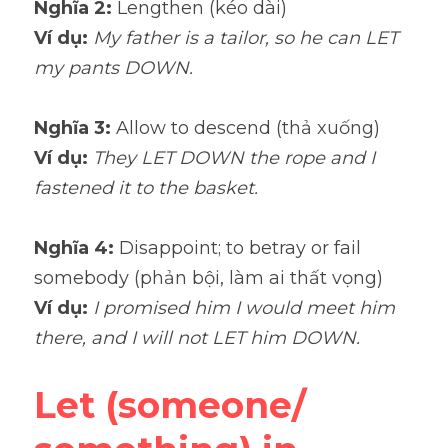
Nghĩa 2: 
Lengthen (kéo dài)
Ví dụ: 
My father is a tailor, so he can LET 
my pants DOWN.
Nghĩa 3: 
Allow to descend (thả xuống)
Ví dụ: 
They LET DOWN the rope and I 
fastened it to the basket.
Nghĩa 4: 
Disappoint; to betray or fail 
somebody (phản bội, làm ai thất vọng)
Ví dụ: 
I promised him I would meet him 
there, and I will not LET him DOWN.
Let (someone/ 