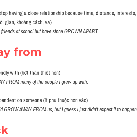
op having a close relationship because time, distance, interests, 
hời gian, khoảng cách, v.v)
 friends at school but have since GROWN APART.
ay from
ndly with (bớt thân thiết hơn)
 FROM many of the people I grew up with.
endent on someone (ít phụ thuộc hơn vào)
ld GROW AWAY FROM us, but I guess I just didn't expect it to happen
ck