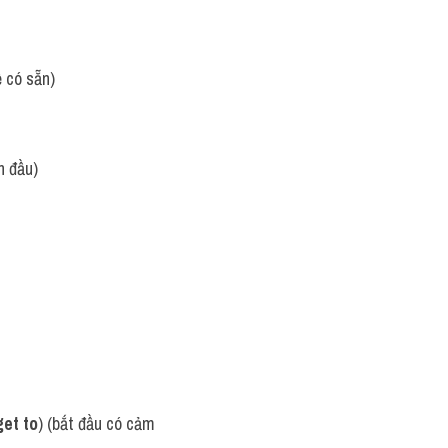
 có sẵn)
n đầu)
get to
) (bắt đầu có cảm 