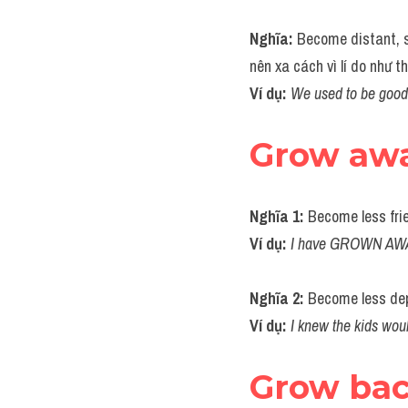
Nghĩa: 
Become distant, st
nên xa cách vì lí do như t
Ví dụ: 
We used to be good
Grow aw
Nghĩa 1: 
Become less frie
Ví dụ: 
I have GROWN AWAY
Nghĩa 2: 
Become less dep
Ví dụ:
I knew the kids wou
Grow ba