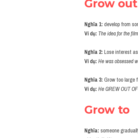
Grow out
Nghĩa 1: 
develop from so
Ví dụ: 
The idea for the fi
Nghĩa 2:
 Lose interest a
Ví dụ: 
He was obsessed w
Nghĩa 3: 
Grow too large f
Ví dụ: 
He GREW OUT OF tho
Grow to
Nghĩa:
 someone gradually