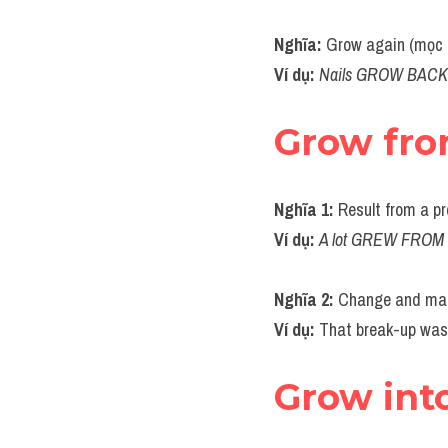
Nghĩa: 
Grow again (mọc l
Ví dụ: 
Nails GROW BACK qu
Grow fr
Nghĩa 1: 
Result from a pr
Ví dụ: 
A lot GREW FROM th
Nghĩa 2:
 Change and matu
Ví dụ: 
That break-up was 
Grow int