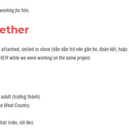
working for him.
ether
attached, united or close (dần dần trở nên gắn bó, đoàn kết, hoặc 
while we were working on the same project.
adult (trưởng thành)
e West Country.
át triển, nổi lên)