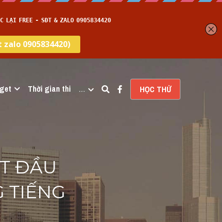
get
Thời gian thi
…
HỌC THỬ
T ĐẦU 
TIẾNG 