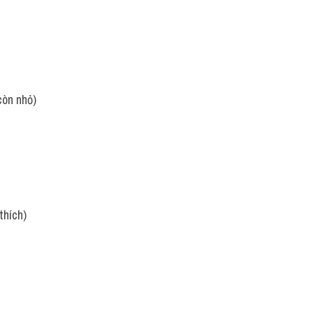
còn nhỏ)
thích)