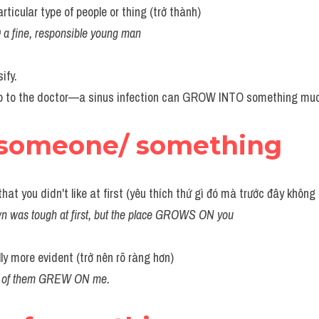
rticular type of people or thing (trở thành)
 fine, responsible young man
ify.
 go to the doctor—a sinus infection can GROW INTO something mu
 someone/ something
hat you didn't like at first (yêu thích thứ gì đó mà trước đây không 
own was tough at first, but the place GROWS ON you
y more evident (trở nên rõ ràng hơn)
ust of them GREW ON me.