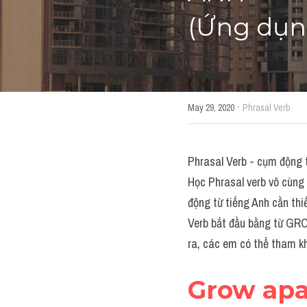
(Ứng dụn
·
May 29, 2020
Phrasal Verb
Phrasal Verb - cụm động t
Học Phrasal verb vô cùng 
động từ tiếng Anh cần thi
Verb bắt đầu bằng từ GR
ra, các em có thể tham k
Grow apa