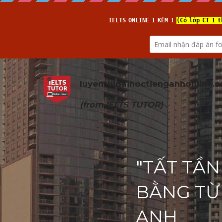
luyenthidaihoctienganhonline
.
(from 
IELTS TUTOR
)
"TẤT TẦN
BẰNG TỪ
ANH