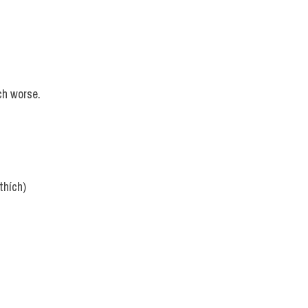
ch worse.
thích)