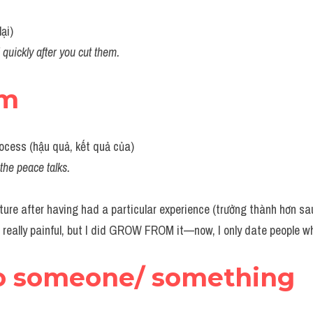
ại)
ickly after you cut them.
om
ocess (hậu quả, kết quả của)
e peace talks.
re after having had a particular experience (trưởng thành hơn sa
really painful, but I did GROW FROM it—now, I only date people wh
o someone/ something