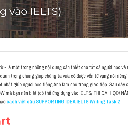
g vào IELTS)
ừ - là một trong những nội dung cần thiết cho tất cả người học và 
quan trọng chúng giúp chúng ta vừa có được vốn từ vựng nói riêng 
ết nhất giúp người học tiếng Anh làm chủ trong giao tiếp. Sau đây 
OW mà bạn nên biết (có thể ứng dụng vào IELTS/ THI ĐẠI HỌC/ N
hảo 
cách viết câu SUPPORTING IDEA IELTS Writing Task 2
rt