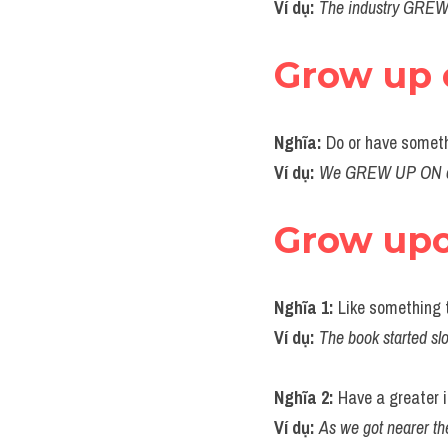
Ví dụ: 
The industry GREW 
Grow up 
Nghĩa: 
Do or have somethi
Ví dụ: 
We GREW UP ON c
Grow up
Nghĩa 1:
 Like something t
Ví dụ: 
The book started s
Nghĩa 2: 
Have a greater 
Ví dụ: 
As we got nearer t