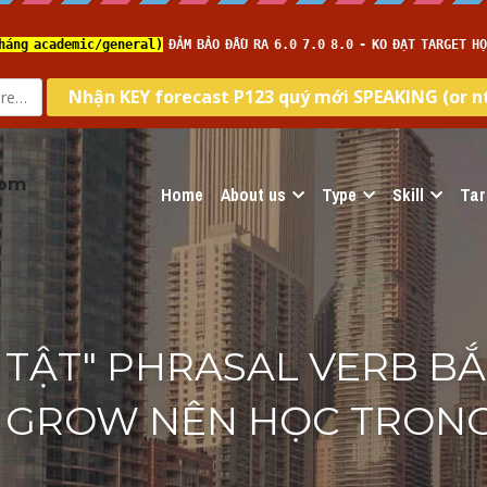
com
Home
About us
Type
Skill
Tar
 TẬT" PHRASAL VERB BẮ
 GROW NÊN HỌC TRONG 