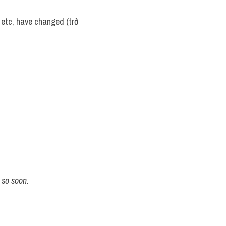
etc, have changed (trở 
 so soon.