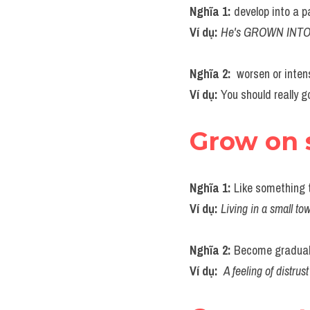
Nghĩa 1: 
develop into a pa
Ví dụ:
He's GROWN INTO a
Nghĩa 2: 
 worsen or intens
Ví dụ: 
You should really
Grow on
Nghĩa 1: 
Like something t
Ví dụ:
 Living in a small t
Nghĩa 2: 
Become graduall
Ví dụ: 
A feeling of distr