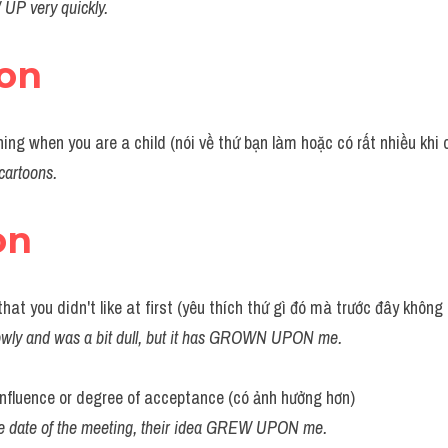
UP very quickly.
on
ng when you are a child (nói về thứ bạn làm hoặc có rất nhiều khi 
artoons.
on
hat you didn't like at first (yêu thích thứ gì đó mà trước đây không 
lowly and was a bit dull, but it has GROWN UPON me.
influence or degree of acceptance (có ảnh hưởng hơn)
he date of the meeting, their idea GREW UPON me.