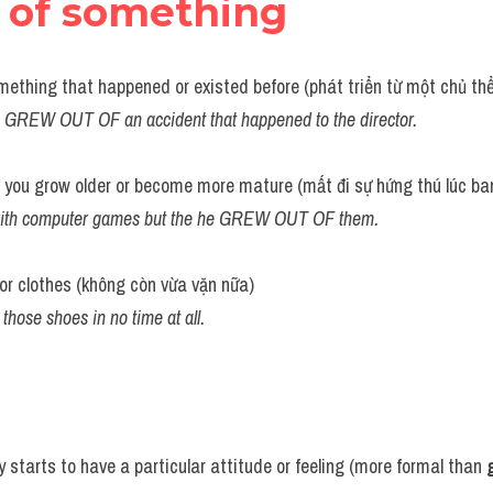
 of something
mething that happened or existed before (phát triển từ một chủ thể
lm GREW OUT OF an accident that happened to the director.
s you grow older or become more mature (mất đi sự hứng thú lúc ba
ith computer games but the he GREW OUT OF them.
or clothes (không còn vừa vặn nữa)
se shoes in no time at all.
 starts to have a particular attitude or feeling (more formal than 