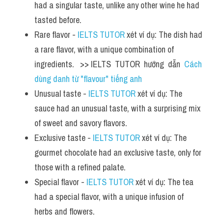
had a singular taste, unlike any other wine he had 
tasted before.
Rare flavor - 
IELTS TUTOR
 xét ví dụ: The dish had 
a rare flavor, with a unique combination of 
ingredients.   >> IELTS  TUTOR  hướng  dẫn  
Cách 
dùng danh từ "flavour" tiếng anh
Unusual taste - 
IELTS TUTOR
 xét ví dụ: The 
sauce had an unusual taste, with a surprising mix 
of sweet and savory flavors.
Exclusive taste - 
IELTS TUTOR
 xét ví dụ: The 
gourmet chocolate had an exclusive taste, only for 
those with a refined palate.
Special flavor - 
IELTS TUTOR
 xét ví dụ: The tea 
had a special flavor, with a unique infusion of 
herbs and flowers.