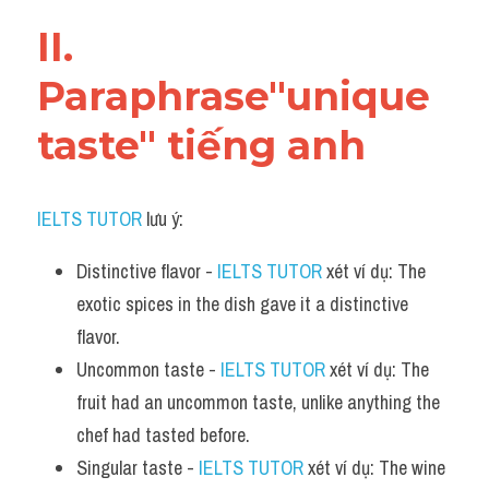
Vocabulary
II. 
Paraphrase"unique 
taste" tiếng anh
IELTS TUTOR
 lưu ý:​
Distinctive flavor - 
IELTS TUTOR
 xét ví dụ: The 
exotic spices in the dish gave it a distinctive 
flavor.
Uncommon taste - 
IELTS TUTOR
 xét ví dụ: The 
fruit had an uncommon taste, unlike anything the 
chef had tasted before.
Singular taste - 
IELTS TUTOR
 xét ví dụ: The wine 