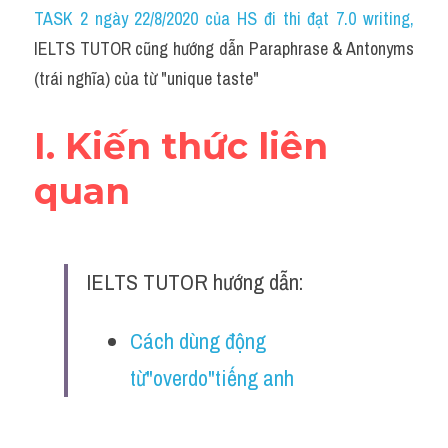
Idiom
TASK 2 ngày 22/8/2020 của HS đi thi đạt 7.0 writing
,
IELTS TUTOR cũng hướng dẫn Paraphrase & Antonyms 
Grammar
(trái nghĩa) của từ "unique taste"
Collocation
I. Kiến thức liên 
Word form
quan
Cách dùng từ
Phân biệt từ
IELTS TUTOR hướng dẫn:
Đề thi thật Task 2
Speaking
Cách dùng động 
từ"overdo"tiếng anh
Writing
Reading