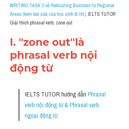
Idiom
WRITING TASK 2 về Relocating Business to Regional 
Areas (kèm bài sửa của học sinh đi thi)
, IELTS TUTOR 
Grammar
Giải thích phrasal verb: zone out
Collocation
I. "zone out"là 
Word form
phrasal verb nội 
Cách dùng từ
động từ 
Phân biệt từ
Đề thi thật Task 2
IELTS TUTOR hướng dẫn 
Phrasal 
Speaking
verb nội động từ & Phrasal verb 
Writing
ngoại động từ
Reading