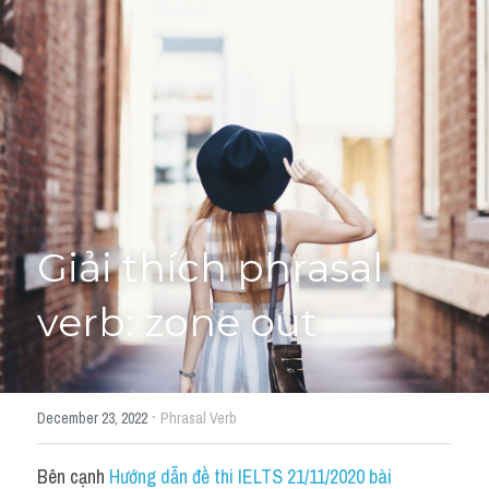
Giải đề thi từng câu
Lời khuyên
HỌC THỬ
Giải đề thi
Academic words
Phrase
Giải thích phrasal 
Phrasal Verb
verb: zone out
Idioms đồng nghĩa
Idioms trái nghĩa
·
December 23, 2022
Phrasal Verb
Antonym
Bên cạnh 
Hướng dẫn đề thi IELTS 21/11/2020 bài 