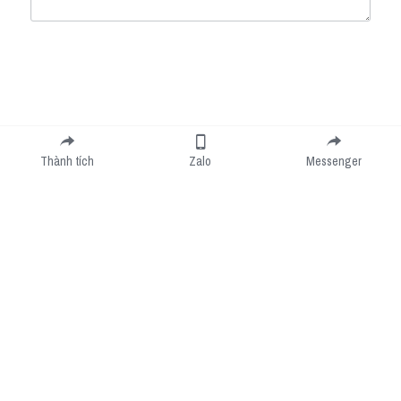
Submit
Cancel
Thành tích
Zalo
Messenger
Cookie Use
We use cookies to improve browsing experience, security, and data collection. By
accepting, you agree to the use of cookies for advertising and analytics. You can change
your cookie settings at any time.
Learn More