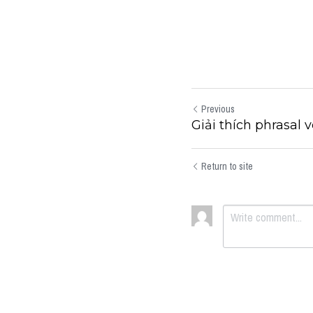
Previous
Giải thích phrasal v
Return to site
Submit
Can