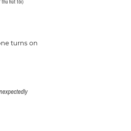
thu hút tôi)
ne turns on 
unexpectedly