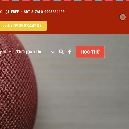
get
Thời gian thi
…
HỌC THỬ