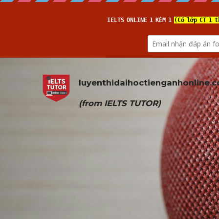
luyenthidaihoctienganhonline
.
(from 
IELTS TUTOR
)