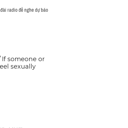
 
If someone or 
el sexually 