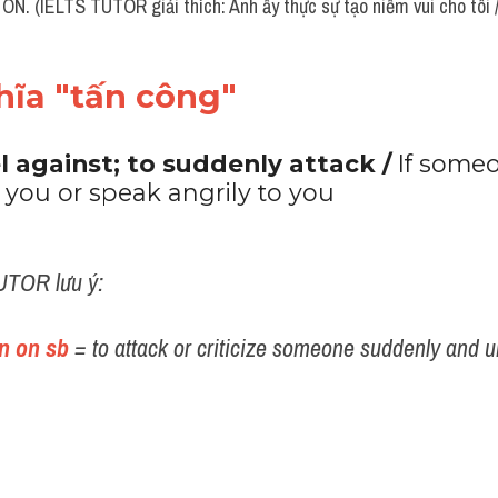
N. (IELTS TUTOR giải thích: Anh ấy thực sự tạo niềm vui cho tôi / 
hĩa "tấn công"
l against; to suddenly attack / 
If someo
 you or speak angrily to you
UTOR lưu ý:
rn on sb
 = to attack or criticize someone suddenly and 