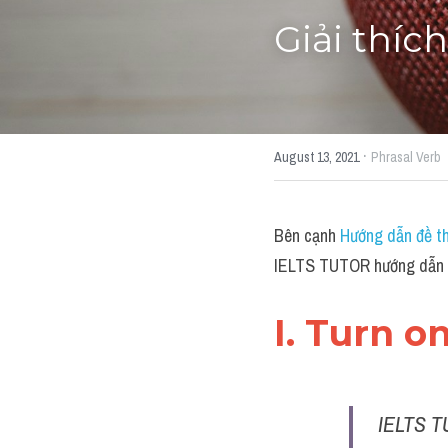
Giải thíc
·
August 13, 2021
Phrasal Verb
Bên cạnh 
Hướng dẫn đề th
IELTS TUTOR hướng dẫn Gi
I. Turn o
IELTS T