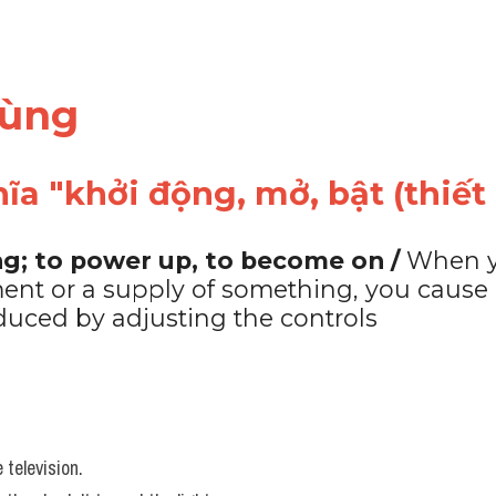
dùng 
ĩa "khởi động, mở, bật (thiết 
ng; to power up, to become on / 
When y
ent or a supply of something, you cause h
duced by adjusting the controls
 television.