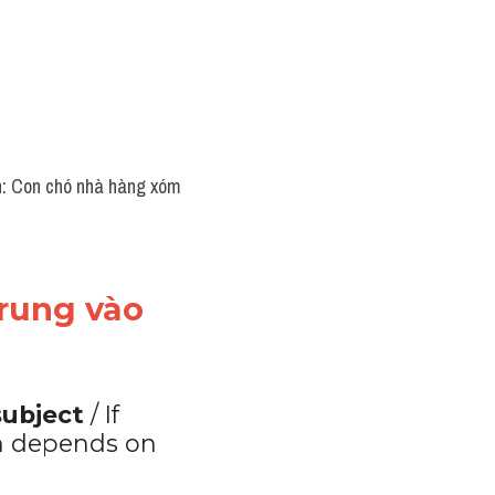
h: Con chó nhà hàng xóm 
rung vào 
ubject 
/ If 
th depends on 