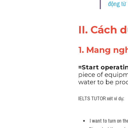
động từ
II. Cách 
1. Mang ngh
=Start operati
piece of equipm
water to be pro
IELTS TUTOR xét ví dụ:
 I want to turn on the