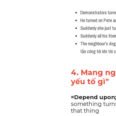
Demonstrators turned
He turned on Pete a
Suddenly she just t
Suddenly all his fr
The neighbour's dog
tấn công tôi khi tôi 
4. Mang ngh
yếu tố gì"
=Depend upon; 
something turns 
that thing