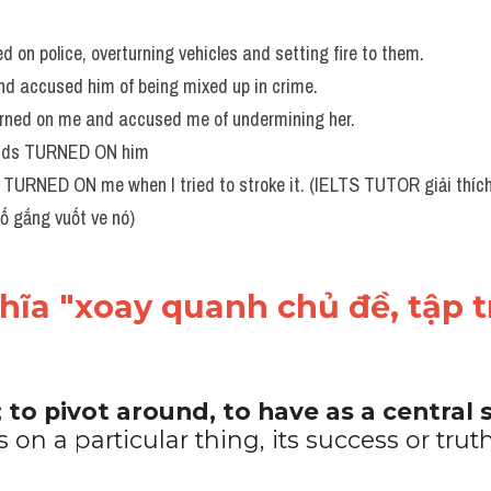
 on police, overturning vehicles and setting fire to them. 
nd accused him of being mixed up in crime.
urned on me and accused me of undermining her.
iends TURNED ON him
 TURNED ON me when I tried to stroke it. (IELTS TUTOR giải thíc
cố gắng vuốt ve nó)
ĩa "xoay quanh chủ đề, tập t
to pivot around, to have as a central s
on a particular thing, its success or tru