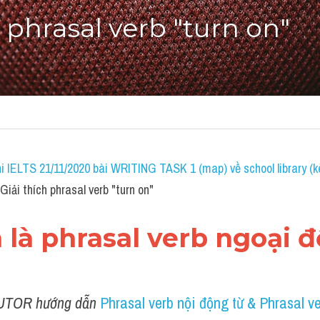
h phrasal verb "turn on"
i IELTS 21/11/2020 bài WRITING TASK 1 (map) về school library (k
ải thích phrasal verb "turn on"
n là phrasal verb ngoại 
UTOR hướng dẫn 
Phrasal verb nội động từ & Phrasal ve