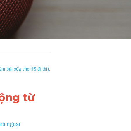
èm bài sửa cho HS đi thi)
, 
động từ 
rb ngoại 