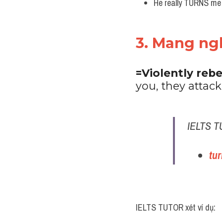
He really TURNS me O
3. Mang ng
=Violently rebe
you, they attack
IELTS T
tu
IELTS TUTOR xét ví dụ: