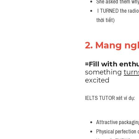
She asked them why 
 I TURNED the radio ON to get the weather forecast. (IELTS TUTOR giải thích: Tôi bật đài radio để nghe dự báo 
thời tiết) 
2. Mang ngh
=Fill with enth
something 
turn
excited
IELTS TUTOR xét ví dụ:
Attractive packagin
Physical perfection 