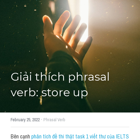
Giải đề thi từng câu
Lời khuyên
HỌC THỬ
Giải đề thi
Academic words
Phrase
Giải thích phrasal 
Phrasal Verb
verb: store up
Idioms đồng nghĩa
Idioms trái nghĩa
·
February 25, 2022
Phrasal Verb
Antonym
Bên cạnh 
phân tích đề thi thật task 1 viết thư của IELTS 