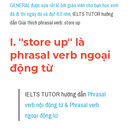
Idiom
GENERAL được sửa rất kĩ bởi giáo viên cho bạn học sinh 
đã đi thi ngày đó và đạt 6.0 nhé
, IELTS TUTOR hướng 
Grammar
dẫn Giải thích phrasal verb: store up
Collocation
I. "store up" là 
Word form
phrasal verb ngoại 
Cách dùng từ
động từ 
Phân biệt từ
Đề thi thật Task 2
IELTS TUTOR hướng dẫn 
Phrasal 
Speaking
verb nội động từ & Phrasal verb 
Writing
ngoại động từ
Reading