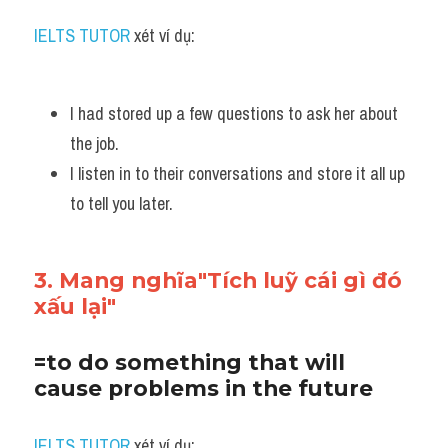
IELTS TUTOR
 xét ví dụ:
I had stored up a few questions to ask her about 
the job.
I listen in to their conversations and store it all up 
to tell you later.
3. Mang nghĩa"Tích luỹ cái gì đó 
xấu lại"
=to do something that will 
cause problems in the future
IELTS TUTOR
 xét ví dụ: