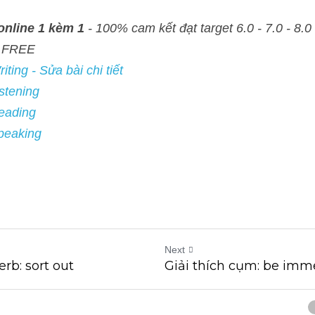
e 1 kèm 1
 - 100% cam kết đạt target 6.0 - 7.0 - 8.0 - Đảm bảo đầu ra - 
- Sửa bài chi tiết
ng
ng
ing
Next
erb: sort out
Giải thích cụm: be imm