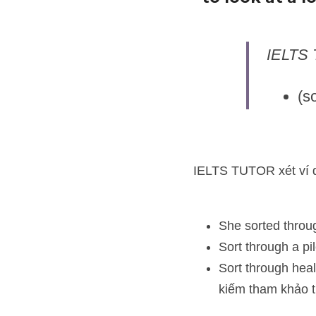
IELTS T
(so
IELTS TUTOR xét ví dụ:
She sorted through 
Sort through a pile 
Sort through health 
các hợp đồng bảo hiể