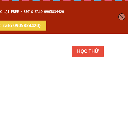
get
Thời gian thi
…
HỌC THỬ