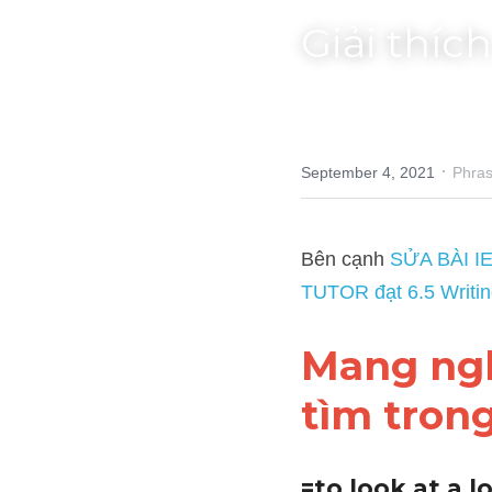
Giải thíc
·
September 4, 2021
Phrasal Ve
Bên cạnh 
SỬA BÀI IELTS 
IELTS TUTOR cung cấp Giả
Mang nghĩ
tìm tron
=to look at a l