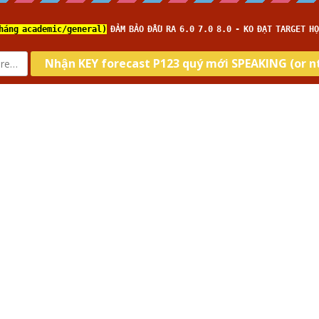
com
Home
About us
Type
Skill
Tar