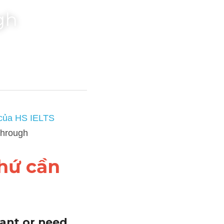
gh
OR đạt 6.5 Writing
, 
hứ cần 
want or need