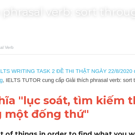
h phrasal verb: sort throu
rb
WRITING TASK 2 ĐỀ THI THẬT NGÀY 22/8/2020 của HS IELTS TUT
i thích phrasal verb: sort through
a "lục soát, tìm kiếm t
g một đống thứ"
ot of things in order to find what you 