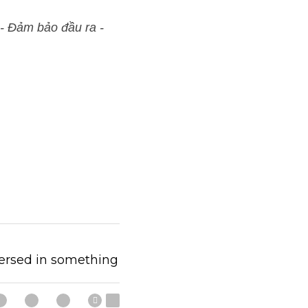
Thi không đạt, học lại 
ersed in something