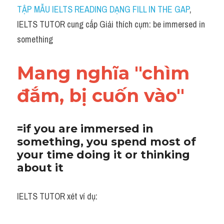
Idiom
TẬP MẪU IELTS READING DẠNG FILL IN THE GAP
, 
IELTS TUTOR cung cấp Giải thích cụm: be immersed in 
Grammar
something
Collocation
Mang nghĩa "chìm 
Word form
đắm, bị cuốn vào"
Cách dùng từ
Phân biệt từ
=if you are immersed in 
something, you spend most of 
Đề thi thật Task 2
your time doing it or thinking 
Speaking
about it
Writing
IELTS TUTOR xét ví dụ:
Reading