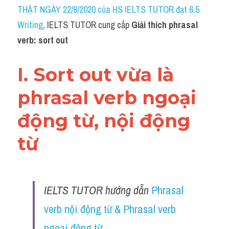
Idiom
THẬT NGÀY 22/8/2020 của HS IELTS TUTOR đạt 6.5 
Writing
, IELTS TUTOR cung cấp 
Giải thích phrasal 
Grammar
verb: sort out
Collocation
I. Sort out vừa là 
Word form
phrasal verb ngoại 
Cách dùng từ
động từ, nội động 
Phân biệt từ
từ
Đề thi thật Task 2
Speaking
IELTS TUTOR hướng dẫn 
Phrasal 
Writing
verb nội động từ & Phrasal verb 
Reading
ngoại động từ