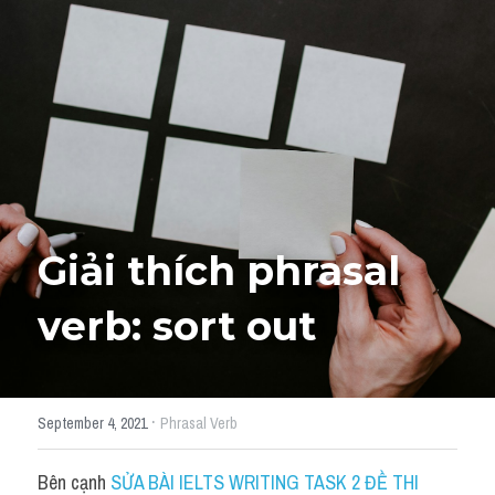
Giải đề thi từng câu
Lời khuyên
HỌC THỬ
Giải đề thi
Academic words
Phrase
Giải thích phrasal 
Phrasal Verb
verb: sort out
Idioms đồng nghĩa
Idioms trái nghĩa
·
September 4, 2021
Phrasal Verb
Antonym
Bên cạnh 
SỬA BÀI IELTS WRITING TASK 2 ĐỀ THI 