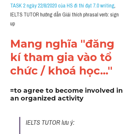
Idiom
TASK 2 ngày 22/8/2020 của HS đi thi đạt 7.0 writing
, 
IELTS TUTOR hướng dẫn Giải thích phrasal verb: sign 
Grammar
up
Collocation
Mang nghĩa "đăng 
Word form
kí tham gia vào tổ 
Cách dùng từ
chức / khoá học..."
Phân biệt từ
Đề thi thật Task 2
=to agree to become involved in 
an organized activity
Speaking
Writing
IELTS TUTOR lưu ý:
Reading