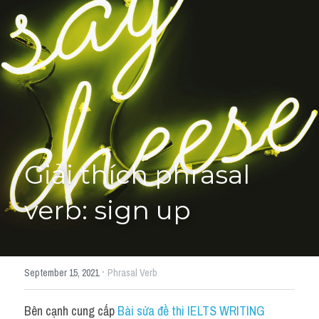
Giải đề thi từng câu
Lời khuyên
HỌC THỬ
Giải đề thi
Academic words
Phrase
Giải thích phrasal 
Phrasal Verb
verb: sign up
Idioms đồng nghĩa
Idioms trái nghĩa
·
September 15, 2021
Phrasal Verb
Antonym
Bên cạnh cung cấp 
Bài sửa đề thi IELTS WRITING 