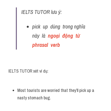
IELTS TUTOR lưu ý:
pick  up  dùng  trong nghĩa  
này  là  
ngoại  động  từ  
phrasal  verb
IELTS TUTOR xét ví dụ:
Most tourists are worried that they’ll pick up a 
nasty stomach bug.