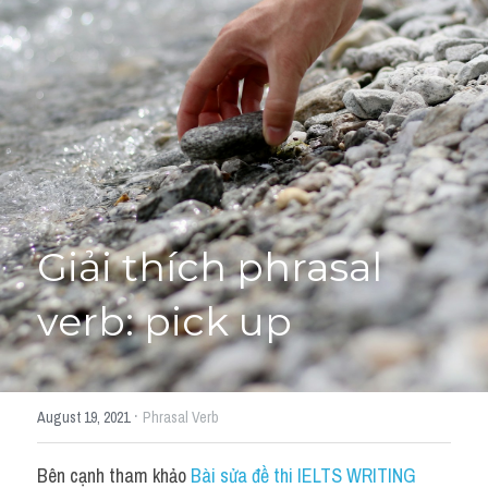
Giải đề thi từng câu
Lời khuyên
HỌC THỬ
Giải đề thi
Academic words
Phrase
Giải thích phrasal 
Phrasal Verb
verb: pick up
Idioms đồng nghĩa
Idioms trái nghĩa
·
August 19, 2021
Phrasal Verb
Antonym
Bên cạnh tham khảo 
Bài sửa đề thi IELTS WRITING 