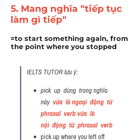
5. Mang nghĩa "tiếp tục 
làm gì tiếp"
=to start something again, from 
the point where you stopped
IELTS TUTOR lưu ý:
pick  up  dùng  trong nghĩa  
này  
vừa  là ngoại  động  từ  
phrasal  verb vừa  là  
nội  động  từ  phrasal  verb 
pick up where you left off