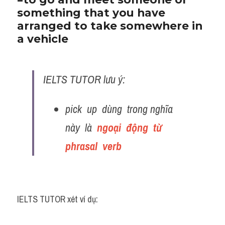
something that you have 
arranged to take somewhere in 
a vehicle
IELTS TUTOR lưu ý:
pick  up  dùng  trong nghĩa  
này  là  
ngoại  động  từ  
phrasal  verb
IELTS TUTOR xét ví dụ: