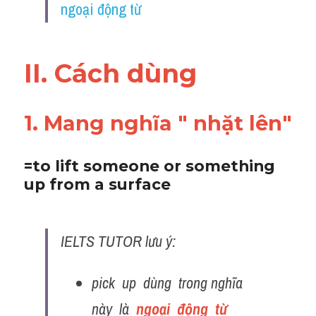
ngoại động từ
Vocabulary
II. Cách dùng 
1. Mang nghĩa " nhặt lên"
=to lift someone or something 
up from a surface
IELTS TUTOR lưu ý:
pick  up  dùng  trong nghĩa  
này  là  
ngoại  động  từ  