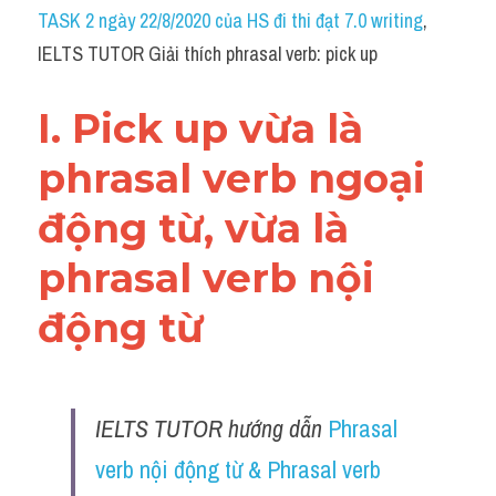
Idiom
TASK 2 ngày 22/8/2020 của HS đi thi đạt 7.0 writing
, 
IELTS TUTOR Giải thích phrasal verb: pick up
Grammar
Collocation
I. Pick up vừa là 
Word form
phrasal verb ngoại 
Cách dùng từ
động từ, vừa là 
Phân biệt từ
phrasal verb nội 
Đề thi thật Task 2
động từ 
Speaking
Writing
IELTS TUTOR hướng dẫn 
Phrasal 
verb nội động từ & Phrasal verb 
Reading