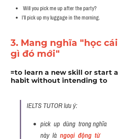
 Will you pick me up after the party? 
I’ll pick up my luggage in the morning.
3. Mang nghĩa "học cái 
gì đó mới"
=to learn a new skill or start a 
habit without intending to
IELTS TUTOR lưu ý:
pick  up  dùng  trong nghĩa  
này  là  
ngoại  động  từ  