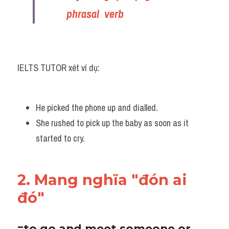
phrasal  verb
IELTS TUTOR xét ví dụ:
He picked the phone up and dialled. 
She rushed to pick up the baby as soon as it 
started to cry.
2. Mang nghĩa "đón ai 
đó"
=to go and meet someone or 