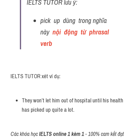
IELTS TUTOR lưu ý:
pick  up  dùng  trong nghĩa  
này  
nội  động  từ  phrasal  
verb
IELTS TUTOR xét ví dụ:
They won’t let him out of hospital until his health 
has picked up quite a lot.
Các khóa học 
IELTS online 1 kèm 1
 - 100% cam kết đạt 