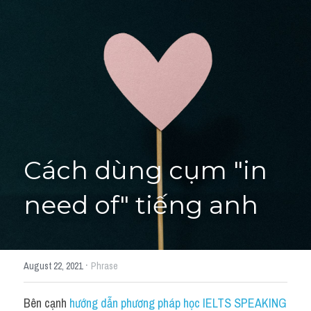
Giải đề thi từng câu
Lời khuyên
HỌC THỬ
Giải đề thi
Academic words
Phrase
Cách dùng cụm "in 
Phrasal Verb
need of" tiếng anh
Idioms đồng nghĩa
Idioms trái nghĩa
·
August 22, 2021
Phrase
Antonym
Bên cạnh 
hướng dẫn phương pháp học IELTS SPEAKING 