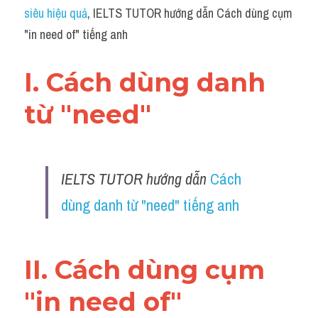
Idiom
siêu hiệu quả
, IELTS TUTOR hướng dẫn Cách dùng cụm 
"in need of" tiếng anh
Grammar
Collocation
I. Cách dùng danh 
Word form
từ "need" 
Cách dùng từ
Phân biệt từ
IELTS TUTOR hướng dẫn 
Cách 
Đề thi thật Task 2
dùng danh từ "need" tiếng anh
Speaking
II. Cách dùng cụm 
Writing
"in need of"
Reading