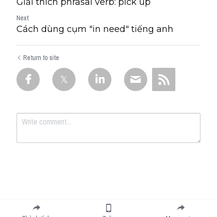
Giải thích phrasal verb: pick up
Next
Cách dùng cụm "in need" tiếng anh
Return to site
Submit
Cancel