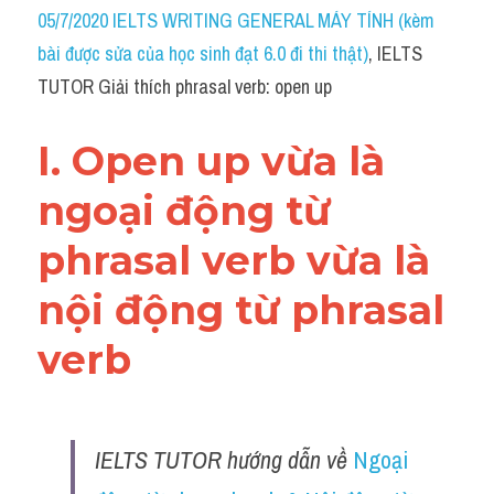
Idiom
05/7/2020 IELTS WRITING GENERAL MÁY TÍNH (kèm 
bài được sửa của học sinh đạt 6.0 đi thi thật)
, IELTS 
Grammar
TUTOR Giải thích phrasal verb: open up
Collocation
I. Open up vừa là 
Word form
ngoại động từ 
Cách dùng từ
phrasal verb vừa là 
Phân biệt từ
nội động từ phrasal 
Đề thi thật Task 2
verb
Speaking
Writing
IELTS TUTOR hướng dẫn về 
Ngoại 
Reading