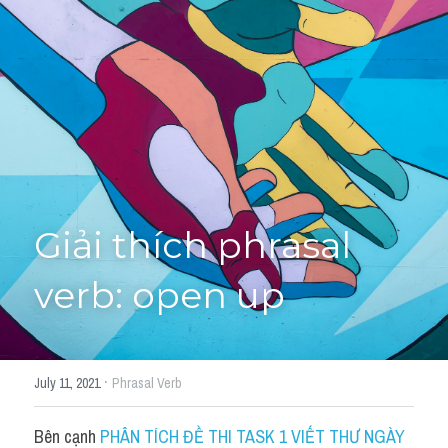
Giải đề thi từng câu
Lời khuyên
HỌC THỬ
Giải đề thi
Academic words
Phrase
Giải thích phrasal 
Phrasal Verb
verb: open up
Idioms đồng nghĩa
Idioms trái nghĩa
·
July 11, 2021
Phrasal Verb
Antonym
Bên cạnh 
PHÂN TÍCH ĐỀ THI TASK 1 VIẾT THƯ NGÀY 