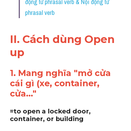
động từ phrasal verb & Nội động từ 
Vocabulary
phrasal verb
II. Cách dùng Open 
up
1. Mang nghĩa "mở cửa 
cái gì (xe, container, 
cửa..."
=to open a locked door, 
container, or building