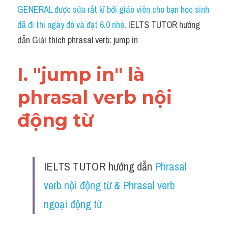
Idiom
GENERAL được sửa rất kĩ bởi giáo viên cho bạn học sinh 
đã đi thi ngày đó và đạt 6.0 nhé
, IELTS TUTOR hướng 
Grammar
dẫn Giải thích phrasal verb: jump in
Collocation
I. "jump in" là 
Word form
phrasal verb nội 
Cách dùng từ
động từ 
Phân biệt từ
Đề thi thật Task 2
IELTS TUTOR hướng dẫn 
Phrasal 
Speaking
verb nội động từ & Phrasal verb 
Writing
ngoại động từ
Reading