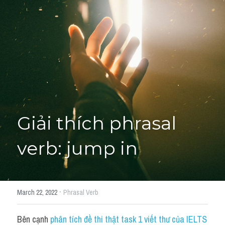
Giải đề thi từng câu
Lời khuyên
HỌC THỬ
Giải đề thi
Academic words
Phrase
Giải thích phrasal 
Phrasal Verb
verb: jump in
Idioms đồng nghĩa
Idioms trái nghĩa
·
March 22, 2022
Phrasal Verb
Antonym
Bên cạnh 
phân tích đề thi thật task 1 viết thư của IELTS 