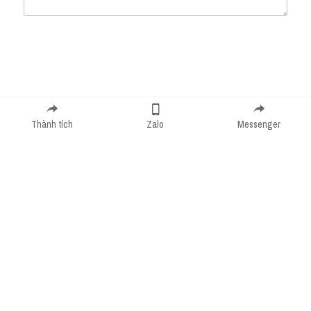
Submit
Cancel
Thành tích
Zalo
Messenger
Cookie Use
We use cookies to improve browsing experience, security, and data collection. By
accepting, you agree to the use of cookies for advertising and analytics. You can change
your cookie settings at any time.
Learn More