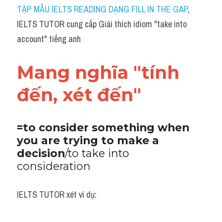
Idiom
TẬP MẪU IELTS READING DẠNG FILL IN THE GAP
, 
IELTS TUTOR cung cấp Giải thích idiom "take into 
Grammar
account" tiếng anh
Collocation
Mang nghĩa "tính 
Word form
đến, xét đến"
Cách dùng từ
Phân biệt từ
=to consider something when 
you are trying to make a 
Đề thi thật Task 2
decision
/to take into 
Speaking
consideration
Writing
IELTS TUTOR xét ví dụ:
Reading