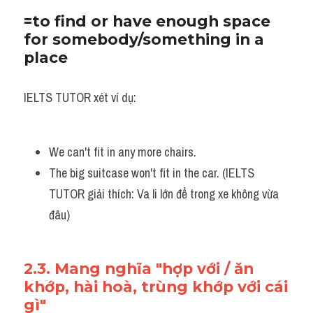
=to find or have enough space 
for somebody/something in a 
place 
IELTS TUTOR xét ví dụ:
We can't fit in any more chairs.
The big suitcase won't fit in the car. (IELTS 
TUTOR giải thích: Va li lớn để trong xe không vừa 
đâu)
2.3. Mang nghĩa "hợp với / ăn 
khớp, hài hoà, trùng khớp với cái 
gì"