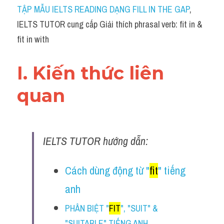
Idiom
TẬP MẪU IELTS READING DẠNG FILL IN THE GAP
, 
IELTS TUTOR cung cấp Giải thích phrasal verb: fit in & 
Grammar
fit in with
Collocation
I. Kiến thức liên 
Word form
quan 
Cách dùng từ
Phân biệt từ
IELTS TUTOR hướng dẫn:
Đề thi thật Task 2
Speaking
Cách dùng động từ "
fit
" tiếng 
anh
Writing
PHÂN BIỆT "
FIT
", "SUIT" & 
Reading
"SUITABLE" TIẾNG ANH