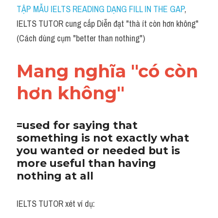
Idiom
TẬP MẪU IELTS READING DẠNG FILL IN THE GAP
, 
IELTS TUTOR cung cấp Diễn đạt "thà ít còn hơn không" 
Grammar
(Cách dùng cụm "better than nothing")
Collocation
Mang nghĩa "có còn 
Word form
hơn không"
Cách dùng từ
Phân biệt từ
=used for saying that 
something is not exactly what 
Đề thi thật Task 2
you wanted or needed but is 
Speaking
more useful than having 
nothing at all
Writing
IELTS TUTOR xét ví dụ:
Reading