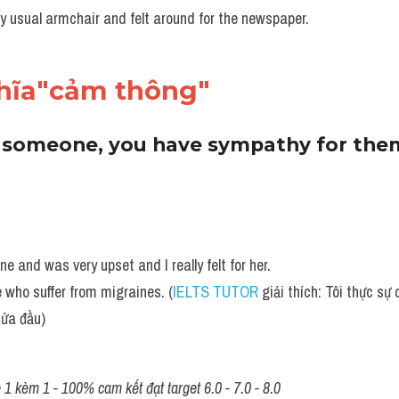
y usual armchair and felt around for the newspaper.
hĩa"cảm thông"
or someone, you have sympathy for the
e and was very upset and I really felt for her.
le who suffer from migraines. (
IELTS TUTOR
 giải thích: Tôi thực s
nửa đầu)
1 kèm 1 - 100% cam kết đạt target 6.0 - 7.0 - 8.0