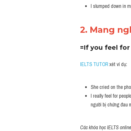
I slumped down in m
2. Mang ng
=If you feel f
IELTS TUTOR
 xét ví dụ:
She cried on the phon
I really feel for peop
người bị chứng đau 
Các khóa học IELTS online 