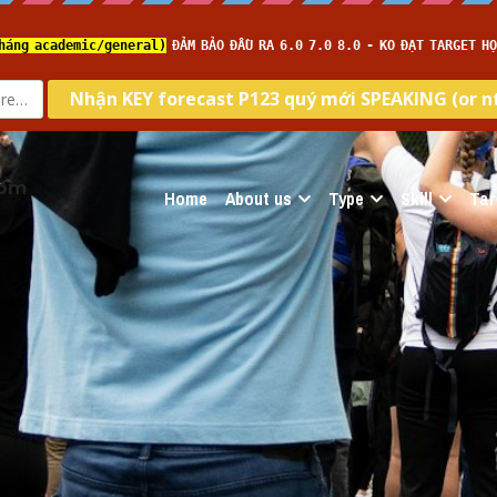
com
Home
About us
Type
Skill
Tar