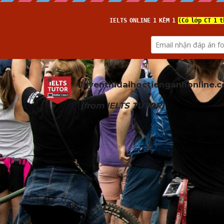
luyenthidaihoctienganhonline
.
(from 
IELTS TUTOR
)