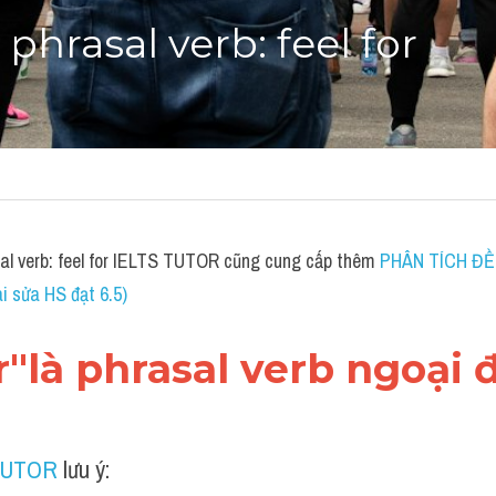
 phrasal verb: feel for
sal verb: feel for IELTS TUTOR cũng cung cấp thêm 
PHÂN TÍCH ĐỀ T
 sửa HS đạt 6.5)
for"là phrasal verb ngoại 
TUTOR
 lưu ý: