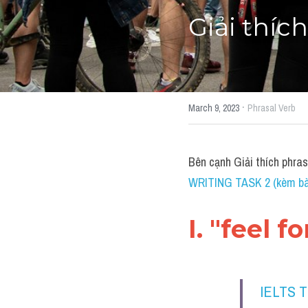
Giải thích
·
March 9, 2023
Phrasal Verb
Bên cạnh Giải thích phra
WRITING TASK 2 (kèm bài
I. "feel 
IELTS 