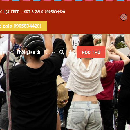
get
Thời gian thi
…
HỌC THỬ