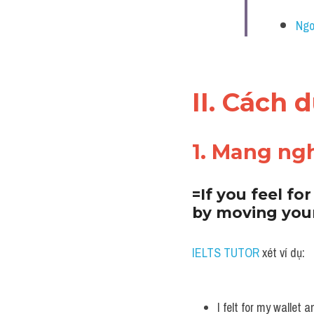
Ngo
II. Cách 
1. Mang ngh
=If you feel fo
by moving your
IELTS TUTOR
 xét ví dụ:
I felt for my wallet 