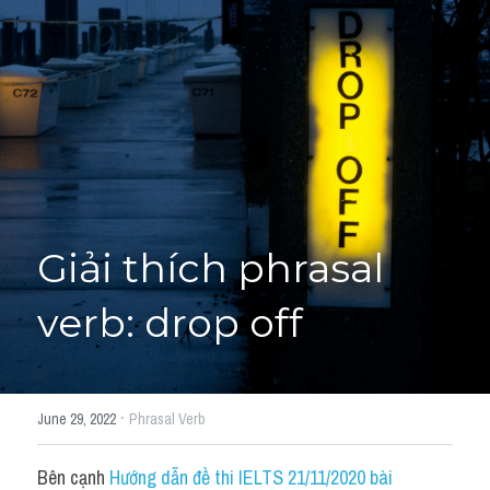
Giải đề thi từng câu
Lời khuyên
HỌC THỬ
Giải đề thi
Academic words
Phrase
Giải thích phrasal 
Phrasal Verb
verb: drop off
Idioms đồng nghĩa
Idioms trái nghĩa
·
June 29, 2022
Phrasal Verb
Antonym
Bên cạnh 
Hướng dẫn đề thi IELTS 21/11/2020 bài 