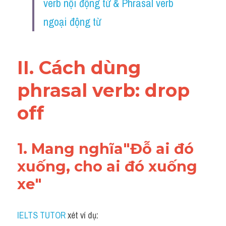
verb nội động từ & Phrasal verb 
Vocabulary
ngoại động từ
II. Cách dùng 
phrasal verb: drop 
off
1. Mang nghĩa"Đỗ ai đó 
xuống, cho ai đó xuống 
xe"
IELTS TUTOR
 xét ví dụ: