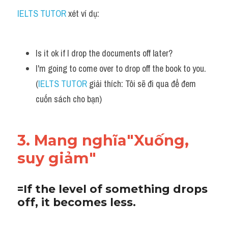
IELTS TUTOR
 xét ví dụ:
Is it ok if I drop the documents off later?
I'm going to come over to drop off the book to you. 
(
IELTS TUTOR
 giải thích: Tôi sẽ đi qua để đem 
cuốn sách cho bạn)
3. Mang nghĩa"Xuống, 
suy giảm"
=If the level of something drops 
off, it becomes less.