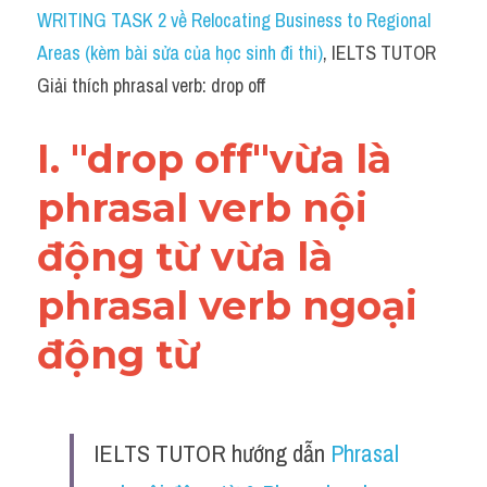
Idiom
WRITING TASK 2 về Relocating Business to Regional 
Areas (kèm bài sửa của học sinh đi thi)
, IELTS TUTOR 
Grammar
Giải thích phrasal verb: drop off
Collocation
I. "drop off"vừa là 
Word form
phrasal verb nội 
Cách dùng từ
động từ vừa là 
Phân biệt từ
phrasal verb ngoại 
Đề thi thật Task 2
động từ 
Speaking
Writing
IELTS TUTOR hướng dẫn 
Phrasal 
Reading