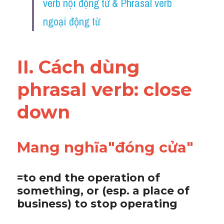
verb nội động từ & Phrasal verb 
Vocabulary
ngoại động từ
II. Cách dùng 
phrasal verb: 
close 
down 
Mang nghĩa"đóng cửa"
=to end the operation of 
something, or (esp. a place of 
business) to stop operating