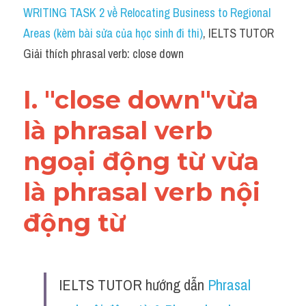
Idiom
WRITING TASK 2 về Relocating Business to Regional 
Areas (kèm bài sửa của học sinh đi thi)
, IELTS TUTOR 
Grammar
Giải thích phrasal verb: close down
Collocation
I. "close down"vừa 
Word form
là phrasal verb 
Cách dùng từ
ngoại động từ vừa 
Phân biệt từ
là phrasal verb nội 
Đề thi thật Task 2
động từ 
Speaking
Writing
IELTS TUTOR hướng dẫn 
Phrasal 
Reading