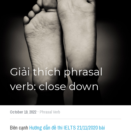
Giải đề thi từng câu
Lời khuyên
HỌC THỬ
Giải đề thi
Academic words
Phrase
Giải thích phrasal 
Phrasal Verb
verb: close down
Idioms đồng nghĩa
Idioms trái nghĩa
·
October 19, 2022
Phrasal Verb
Antonym
Bên cạnh 
Hướng dẫn đề thi IELTS 21/11/2020 bài 