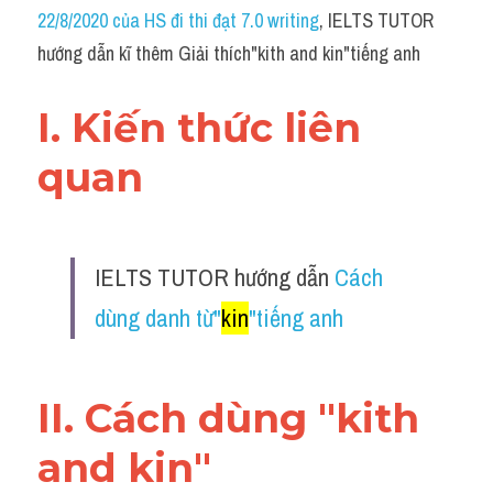
Idiom
22/8/2020 của HS đi thi đạt 7.0 writing
, IELTS TUTOR 
hướng dẫn kĩ thêm Giải thích"kith and kin"tiếng anh
Grammar
Collocation
I. Kiến thức liên 
Word form
quan 
Cách dùng từ
Phân biệt từ
IELTS TUTOR hướng dẫn 
Cách 
Đề thi thật Task 2
dùng danh từ"
kin
"tiếng anh
Speaking
II. Cách dùng "kith 
Writing
and kin"
Reading