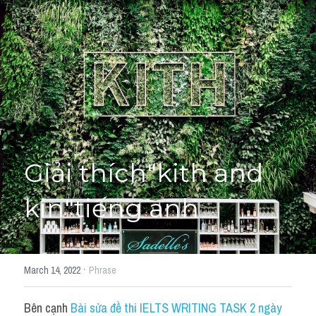
Giải đề thi từng câu
Lời khuyên
HỌC THỬ
Giải đề thi
Academic words
Phrase
Giải thích"kith and 
Phrasal Verb
kin"tiếng anh
Idioms đồng nghĩa
Idioms trái nghĩa
·
March 14, 2022
Phrase
Antonym
Bên cạnh 
Bài sửa đề thi IELTS WRITING TASK 2 ngày 