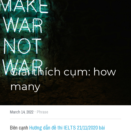
Giải đề thi từng câu
Lời khuyên
HỌC THỬ
Giải đề thi
Academic words
Phrase
Giải thích cụm: how 
Phrasal Verb
many
Idioms đồng nghĩa
Idioms trái nghĩa
·
March 14, 2022
Phrase
Antonym
Bên cạnh 
Hướng dẫn đề thi IELTS 21/11/2020 bài 