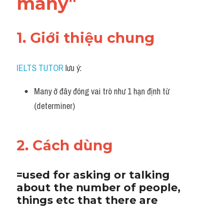
many"
Vocabulary
1. Giới thiệu chung 
IELTS TUTOR
 lưu ý:
Many ở đây đóng vai trò như 1 hạn định từ 
(determiner) 
2. Cách dùng
=used for asking or talking 
about the number of people, 
things etc that there are