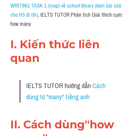
Idiom
WRITING TASK 1 (map) về school library (kèm bài sửa 
cho HS đi thi)
, IELTS TUTOR Phân tích Giải thích cụm: 
Grammar
how many
Collocation
I. Kiến thức liên 
Word form
quan 
Cách dùng từ
Phân biệt từ
IELTS TUTOR hướng dẫn 
Cách 
Đề thi thật Task 2
dùng từ "many" tiếng anh 
Speaking
Writing
II. Cách dùng"how 
Reading