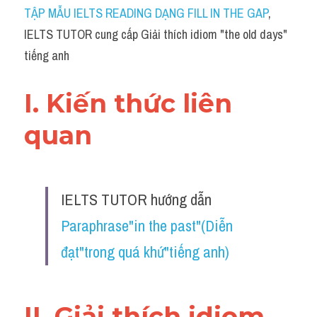
Idiom
TẬP MẪU IELTS READING DẠNG FILL IN THE GAP
, 
IELTS TUTOR cung cấp Giải thích idiom "the old days" 
Grammar
tiếng anh
Collocation
I. Kiến thức liên 
Word form
quan 
Cách dùng từ
Phân biệt từ
IELTS TUTOR hướng dẫn 
Đề thi thật Task 2
Paraphrase"in the past"(Diễn 
Speaking
đạt"trong quá khứ"tiếng anh)
Writing
Reading
II. Giải thích idiom 