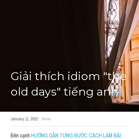
Giải đề thi từng câu
Lời khuyên
HỌC THỬ
Giải đề thi
Academic words
Phrase
Giải thích idiom "the 
Phrasal Verb
old days" tiếng anh
Idioms đồng nghĩa
Idioms trái nghĩa
·
January 11, 2022
Idiom
Antonym
Bên cạnh 
HƯỚNG DẪN TỪNG BƯỚC CÁCH LÀM BÀI 