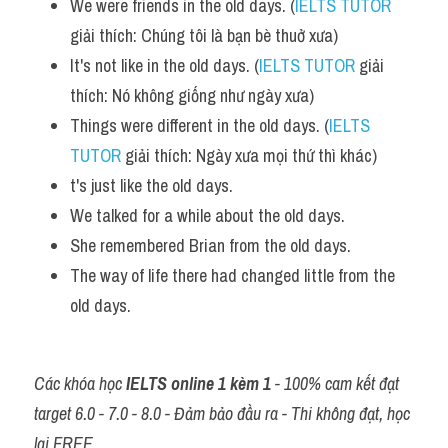
We were friends in the old days. (
IELTS TUTOR
giải thích: Chúng tôi là bạn bè thuở xưa)
It's not like in the old days. (
IELTS TUTOR
 giải 
thích: Nó không giống như ngày xưa)
Things were different in the old days. (
IELTS 
TUTOR
 giải thích: Ngày xưa mọi thứ thì khác)
t's just like the old days. 
We talked for a while about the old days. 
She remembered Brian from the old days. 
The way of life there had changed little from the 
old days.
Các khóa học 
IELTS online 1 kèm 1
 - 100% cam kết đạt 
target 6.0 - 7.0 - 8.0 - Đảm bảo đầu ra - Thi không đạt, học 
lại FREE