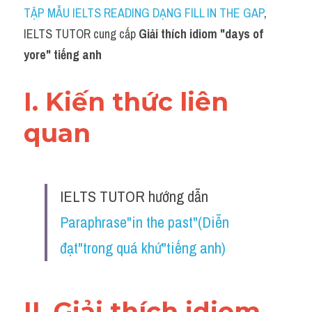
Idiom
TẬP MẪU IELTS READING DẠNG FILL IN THE GAP
, 
IELTS TUTOR cung cấp 
Giải thích idiom "days of 
Grammar
yore" tiếng anh
Collocation
I. Kiến thức liên 
Word form
quan 
Cách dùng từ
Phân biệt từ
IELTS TUTOR hướng dẫn 
Đề thi thật Task 2
Paraphrase"in the past"(Diễn 
Speaking
đạt"trong quá khứ"tiếng anh)
Writing
Reading
II. Giải thích idiom 