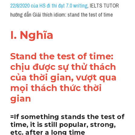
Idiom
22/8/2020 của HS đi thi đạt 7.0 writing
, IELTS TUTOR 
hướng dẫn Giải thích idiom: stand the test of time
Grammar
Collocation
I. Nghĩa 
Word form
Stand the test of time: 
Cách dùng từ
chịu được sự thử thách 
Phân biệt từ
của thời gian, vượt qua 
Đề thi thật Task 2
mọi thách thức thời 
gian 
Speaking
Writing
=If something stands the test of 
time, it is still popular, strong, 
Reading
etc. after a long time