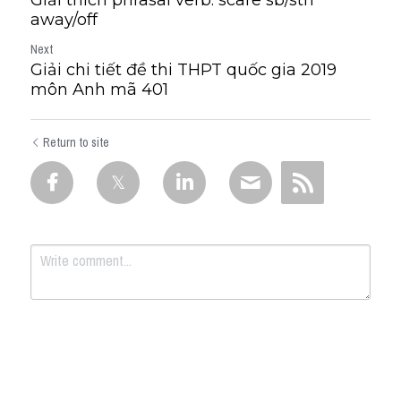
Giải thích phrasal verb: scare sb/sth
away/off
Next
Giải chi tiết đề thi THPT quốc gia 2019
môn Anh mã 401
Return to site