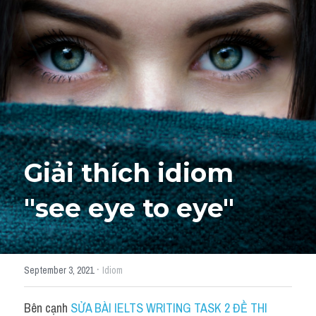
Giải đề thi từng câu
Lời khuyên
HỌC THỬ
Giải đề thi
Academic words
Phrase
Giải thích idiom 
Phrasal Verb
"
see eye to eye"
Idioms đồng nghĩa
Idioms trái nghĩa
·
September 3, 2021
Idiom
Antonym
Bên cạnh 
SỬA BÀI IELTS WRITING TASK 2 ĐỀ THI 