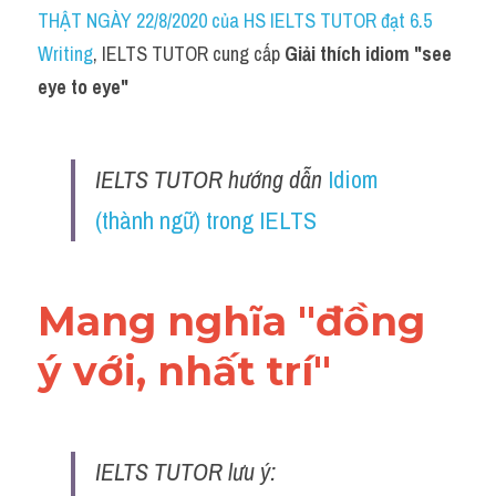
Idiom
THẬT NGÀY 22/8/2020 của HS IELTS TUTOR đạt 6.5 
Writing
, IELTS TUTOR cung cấp 
Giải thích idiom "
see 
Grammar
eye to eye"
Collocation
Word form
IELTS TUTOR hướng dẫn 
Idiom 
Cách dùng từ
(thành ngữ) trong IELTS
Phân biệt từ
Mang nghĩa "đồng 
Đề thi thật Task 2
ý với, nhất trí"
Speaking
Writing
Reading
IELTS TUTOR lưu ý: