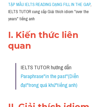
Idiom
TẬP MẪU IELTS READING DẠNG FILL IN THE GAP
, 
IELTS TUTOR cung cấp Giải thích idiom "over the 
Grammar
years" tiếng anh
Collocation
I. Kiến thức liên 
Word form
quan 
Cách dùng từ
Phân biệt từ
IELTS TUTOR hướng dẫn 
Đề thi thật Task 2
Paraphrase"in the past"(Diễn 
Speaking
đạt"trong quá khứ"tiếng anh)
Writing
Reading
II. Giải thích idiom 