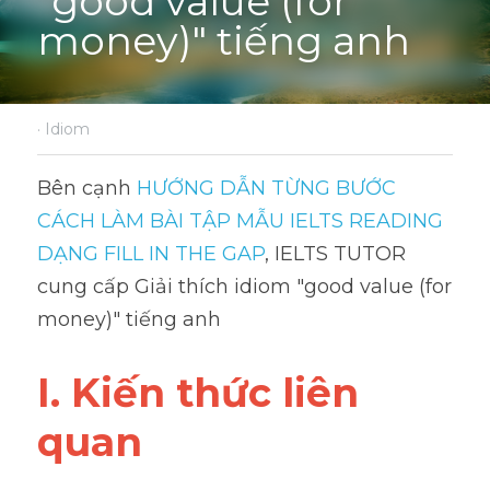
"good value (for 
money)" tiếng anh
·
Idiom
Bên cạnh 
HƯỚNG DẪN TỪNG BƯỚC 
CÁCH LÀM BÀI TẬP MẪU IELTS READING 
DẠNG FILL IN THE GAP
, IELTS TUTOR 
cung cấp Giải thích idiom "good value (for 
money)" tiếng anh
I. Kiến thức liên 
quan 