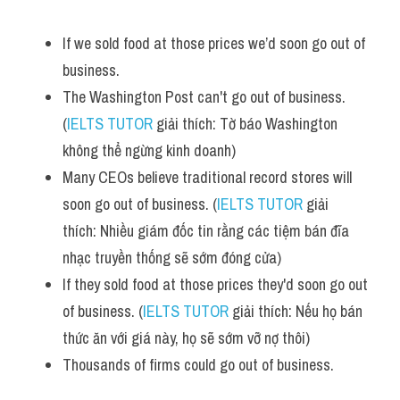
Vocabulary
If we sold food at those prices we’d soon go out of 
business.
The Washington Post can't go out of business. 
(
IELTS TUTOR
 giải thích: Tờ báo Washington 
không thể ngừng kinh doanh)
Many CEOs believe traditional record stores will 
soon go out of business. (
IELTS TUTOR
 giải 
thích: Nhiều giám đốc tin rằng các tiệm bán đĩa 
nhạc truyền thống sẽ sớm đóng cửa)
If they sold food at those prices they'd soon go out 
of business. (
IELTS TUTOR
 giải thích: Nếu họ bán 
thức ăn với giá này, họ sẽ sớm vỡ nợ thôi)
Thousands of firms could go out of business.