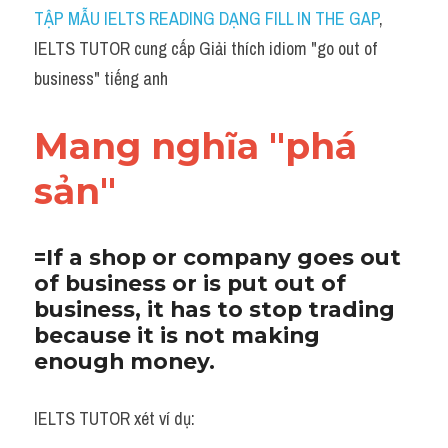
Idiom
TẬP MẪU IELTS READING DẠNG FILL IN THE GAP
, 
IELTS TUTOR cung cấp Giải thích idiom "go out of 
Grammar
business" tiếng anh
Collocation
Mang nghĩa "phá 
Word form
sản"
Cách dùng từ
Phân biệt từ
=If a shop or company goes out 
of business or is put out of 
Đề thi thật Task 2
business, it has to stop trading 
Speaking
because it is not making 
enough money. 
Writing
IELTS TUTOR xét ví dụ:
Reading