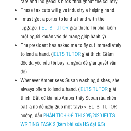
rare and indigenous birds throughout the country.
Vocabulary
These tax cuts will give industry a helping hand.
I must get a porter to lend a hand with the 
luggage. (
IELTS TUTOR
 giải thích: Tôi phải kiếm 
một người khuân vác để mang giúp hành lý)
The president has asked me to fly out immediately 
to lend a hand. (
IELTS TUTOR
 giải thích: Giám 
đốc đã yêu cầu tôi bay ra ngoài để giải quyết vấn 
đề)
Whenever Amber sees Susan washing dishes, she 
always offers to lend a hand. (
IELTS TUTOR
 giải 
thích: Bất cứ khi nào Amber thấy Susan rửa chén 
bát là nó đề nghị giúp một tay)>> IELTS  TUTOR  
hướng  dẫn 
PHÂN TÍCH ĐỀ THI 30/5/2020 IELTS 
WRITING TASK 2 (kèm bài sửa HS đạt 6.5)