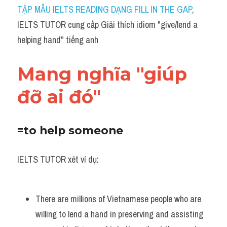
Idiom
TẬP MẪU IELTS READING DẠNG FILL IN THE GAP
, 
IELTS TUTOR cung cấp Giải thích idiom "give/lend a 
Grammar
helping hand" tiếng anh
Collocation
Mang nghĩa "giúp 
Word form
đỡ ai đó"
Cách dùng từ
Phân biệt từ
=to help someone
Đề thi thật Task 2
IELTS TUTOR xét ví dụ:
Speaking
Writing
There are millions of Vietnamese people who are 
willing to lend a hand in preserving and assisting 
Reading