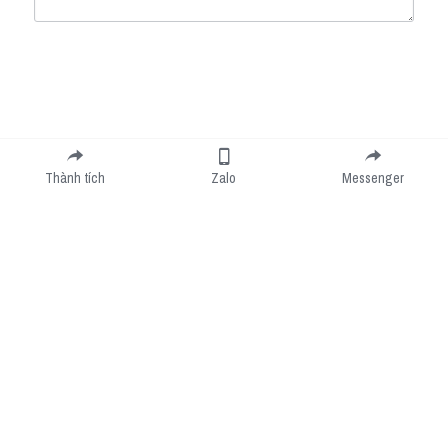
Submit
Cancel
Thành tích
Zalo
Messenger
Cookie Use
We use cookies to improve browsing experience, security, and data collection. By
accepting, you agree to the use of cookies for advertising and analytics. You can change
your cookie settings at any time.
Learn More