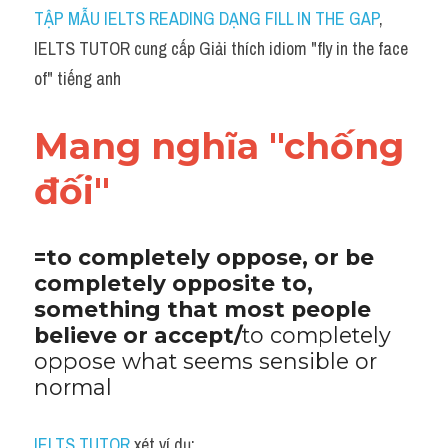
Idiom
TẬP MẪU IELTS READING DẠNG FILL IN THE GAP
, 
IELTS TUTOR cung cấp Giải thích idiom "fly in the face 
Grammar
of" tiếng anh
Collocation
Mang nghĩa "chống 
Word form
đối"
Cách dùng từ
Phân biệt từ
=to completely oppose, or be 
completely opposite to, 
Đề thi thật Task 2
something that most people 
Speaking
believe or accept/
to completely 
oppose what seems sensible or 
Writing
normal
Reading
IELTS TUTOR
 xét ví dụ: