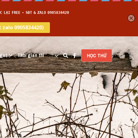
get
Thời gian thi
…
HỌC THỬ