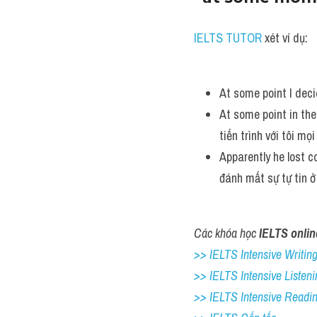
IELTS TUTOR
 xét ví dụ:
At some point I deci
At some point in the
tiến trình với tôi mọ
Apparently he lost co
đánh mất sự tự tin ở
Các khóa học 
IELTS onlin
>> IELTS Intensive Writing 
>> IELTS Intensive Listeni
>> IELTS Intensive Readi