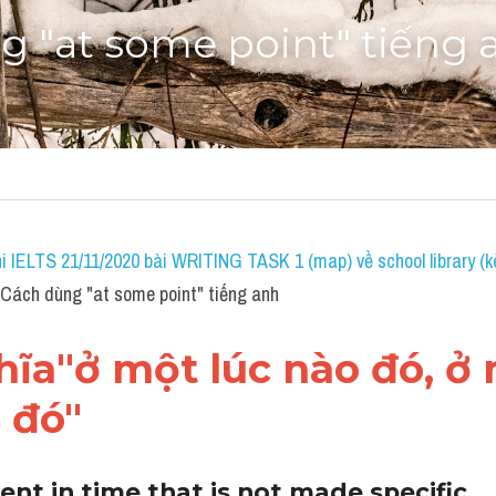
g "at some point" tiếng 
i IELTS 21/11/2020 bài WRITING TASK 1 (map) về school library (k
ách dùng "at some point" tiếng anh
a"ở một lúc nào đó, ở m
 đó"
t in time that is not made specific