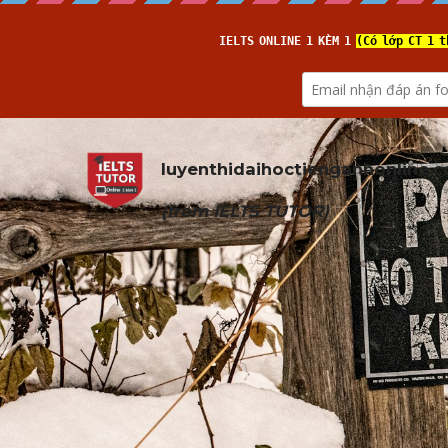
luyenthidaihoctienganhonline
.
(from 
IELTS TUTOR
)