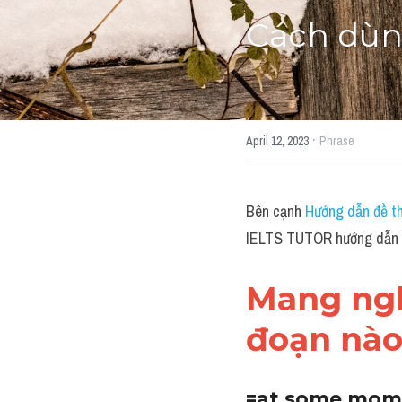
Cách dùn
·
April 12, 2023
Phrase
Bên cạnh 
Hướng dẫn đề th
IELTS TUTOR hướng dẫn C
Mang nghĩ
đoạn nào
=at some momen