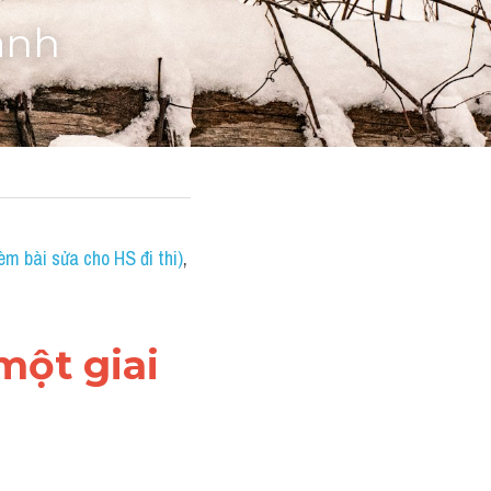
anh
èm bài sửa cho HS đi thi)
, 
ột giai 