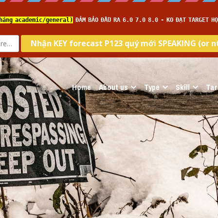
com
Home
About us
Type
Skill
Tar