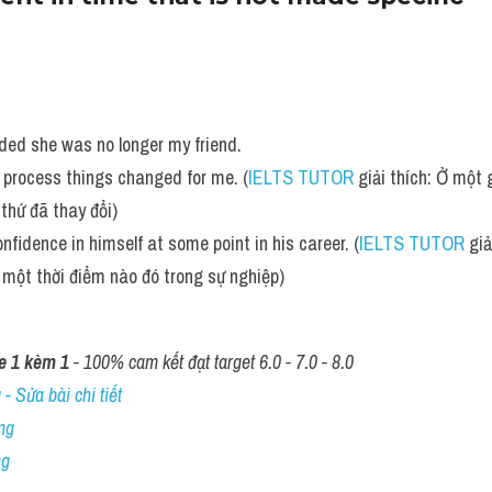
ded she was no longer my friend.
 process things changed for me. (
IELTS TUTOR
 giải thích: Ở một 
i thứ đã thay đổi)
nfidence in himself at some point in his career. (
IELTS TUTOR
 gi
 một thời điểm nào đó trong sự nghiệp)
e 1 kèm 1
 - 100% cam kết đạt target 6.0 - 7.0 - 8.0
- Sửa bài chi tiết
ng
ng