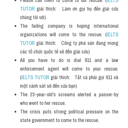
Please call them to come to our rescue. (
IELTS 
Vocabulary
TUTOR
 giải thích:   Làm ơn gọi họ đến giải cứu 
chúng tôi với)
The failing company is hoping international 
organizations will come to the rescue. (
IELTS 
TUTOR
 giải thích:   Công ty phá sản đang mong 
các tổ chức quốc tế sẽ đến giải cứu)
All you have to do is dial 911 and a law 
enforcement agent will come to your rescue. 
(
IELTS TUTOR
 giải thích:   Tất cả phải gọi 911 và 
một cảnh sát sẽ đến cứu bạn)
The 23-year-old's screams alerted a passer-by 
who went to her rescue. 
The crisis puts strong political pressure on the 
state government to come to the rescue.