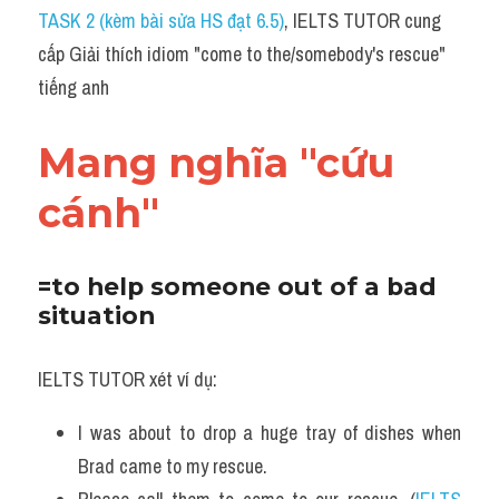
Idiom
TASK 2 (kèm bài sửa HS đạt 6.5)
, IELTS TUTOR cung 
cấp Giải thích idiom "come to the/somebody's rescue" 
Grammar
tiếng anh
Collocation
Mang nghĩa "cứu 
Word form
cánh"
Cách dùng từ
Phân biệt từ
=to help someone out of a bad 
situation
Đề thi thật Task 2
Speaking
IELTS TUTOR xét ví dụ:
Writing
I was about to drop a huge tray of dishes when 
Brad came to my rescue.
Reading