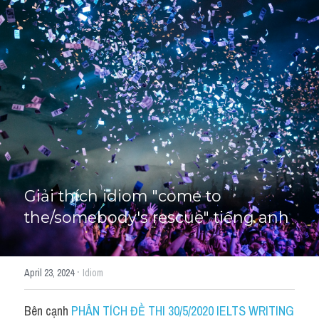
Giải đề thi từng câu
Lời khuyên
HỌC THỬ
Giải đề thi
Academic words
Phrase
Phrasal Verb
Giải thích idiom "come to 
the/somebody's rescue" tiếng anh
Idioms đồng nghĩa
Idioms trái nghĩa
·
April 23, 2024
Idiom
Antonym
Bên cạnh 
PHÂN TÍCH ĐỀ THI 30/5/2020 IELTS WRITING 