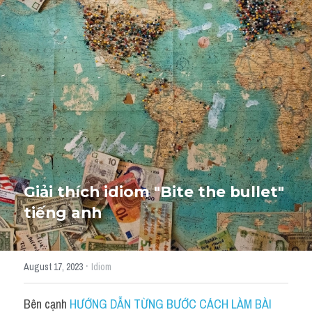
Giải đề thi từng câu
Lời khuyên
HỌC THỬ
Giải đề thi
Academic words
Phrase
Phrasal Verb
Giải thích idiom "Bite the bullet" 
tiếng anh
Idioms đồng nghĩa
Idioms trái nghĩa
·
August 17, 2023
Idiom
Antonym
Bên cạnh 
HƯỚNG DẪN TỪNG BƯỚC CÁCH LÀM BÀI 