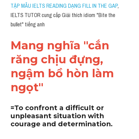
Idiom
TẬP MẪU IELTS READING DẠNG FILL IN THE GAP
, 
IELTS TUTOR cung cấp Giải thích idiom "Bite the 
Grammar
bullet" tiếng anh
Collocation
Mang nghĩa "cắn 
Word form
răng chịu đựng, 
Cách dùng từ
ngậm bồ hòn làm 
Phân biệt từ
ngọt"
Đề thi thật Task 2
Speaking
​=To confront a difficult or 
unpleasant situation with 
Writing
courage and determination.
Reading