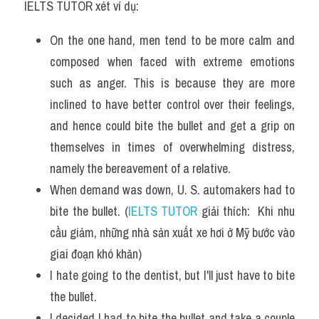
IELTS TUTOR xét ví dụ:
Vocabulary
On the one hand, men tend to be more calm and 
composed when faced with extreme emotions 
such as anger. This is because they are more 
inclined to have better control over their feelings, 
and hence could bite the bullet and get a grip on 
themselves in times of overwhelming distress, 
namely the bereavement of a relative.
When demand was down, U. S. automakers had to 
bite the bullet. (
IELTS TUTOR
 giải thích:  Khi nhu 
cầu giảm, những nhà sản xuất xe hơi ở Mỹ bước vào 
giai đoạn khó khăn)
I hate going to the dentist, but I'll just have to bite 
the bullet. 
I decided I had to bite the bullet and take a couple 