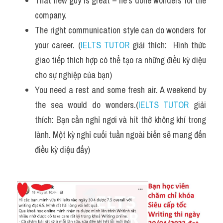
That new guy is great – he’s done wonders for the 
Vocabulary
company.
The right communication style can do wonders for 
your career. (
IELTS TUTOR
 giải thích:  Hình thức 
giao tiếp thích hợp có thể tạo ra những điều kỳ diệu 
cho sự nghiệp của bạn)
You need a rest and some fresh air. A weekend by 
the sea would do wonders.(
IELTS TUTOR
 giải 
thích: Bạn cần nghỉ ngơi và hít thở không khí trong 
lành. Một kỳ nghỉ cuối tuần ngoài biển sẽ mang đến 
điều kỳ diệu đấy)