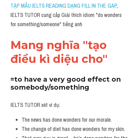
Idiom
TẬP MẪU IELTS READING DẠNG FILL IN THE GAP
, 
IELTS TUTOR cung cấp Giải thích idiom "do wonders 
Grammar
for something/someone" tiếng anh
Collocation
Mang nghĩa "tạo 
Word form
điều kì diệu cho"
Cách dùng từ
Phân biệt từ
​=to have a very good effect on 
somebody/something 
Đề thi thật Task 2
Speaking
IELTS TUTOR xét ví dụ:
Writing
The news has done wonders for our morale. 
The change of diet has done wonders for my skin.
Reading