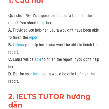
1. Câu hỏi
Question 49: 
It's impossible for Laura to finish the 
report. You should 
help
 her.
A.
 Provided you help her, Laura wouldn't have been able 
to finish the 
report
.
B.
Unless
 you help her, Laura won't be able to finish the 
report.
C. 
Laura will be
 able
 to finish the report if you don't help 
her.
D. 
But for your 
help
, Laura would be able to finish the 
report.
2. IELTS TUTOR hướng 
dẫn