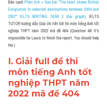
Bên cạnh 
Idiom
Phân tích + Sửa bài "The chart shows British 
Emigration to selected destinations between 2004 and 
Grammar
2007" IELTS WRITING TASK 1 (bar graph)
, IELTS 
TUTOR hướng dẫn Giải chi tiết Đề thi môn tiếng Anh tốt 
Collocation
nghiệp THPT năm 2022 mã đề 404 (Question 49: It's 
Word form
impossible for Laura to finish the report. You should help 
her.)
Cách dùng từ
Phân biệt từ
I. Giải full đề thi 
Đề thi thật Task 2
môn tiếng Anh tốt 
Speaking
nghiệp THPT năm 
Writing
2022 mã đề 404
Reading