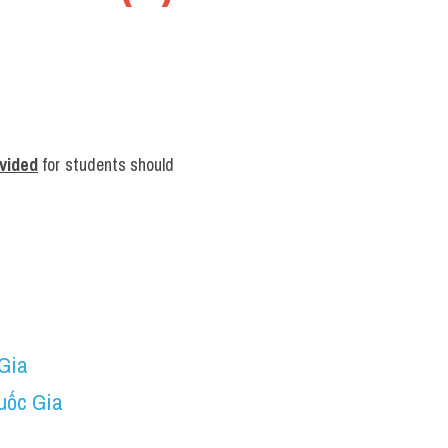
vided
 for students should 
 Gia
uốc Gia