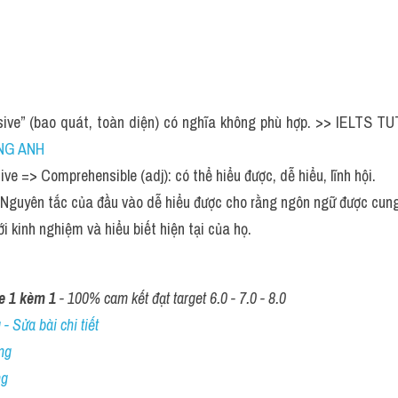
ive” (bao quát, toàn diện) có nghĩa không phù hợp. >> IELTS TU
NG ANH 
ve => Comprehensible (adj): có thể hiểu được, dễ hiểu, lĩnh hội.
 Nguyên tắc của đầu vào dễ hiểu được cho rằng ngôn ngữ được cung 
i kinh nghiệm và hiểu biết hiện tại của họ.
e 1 kèm 1
 - 100% cam kết đạt target 6.0 - 7.0 - 8.0
- Sửa bài chi tiết
ng
ng