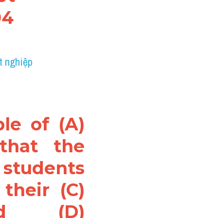
04
t nghiệp 
le of (A) 
that the 
tudents 
heir (C) 
d (D) 