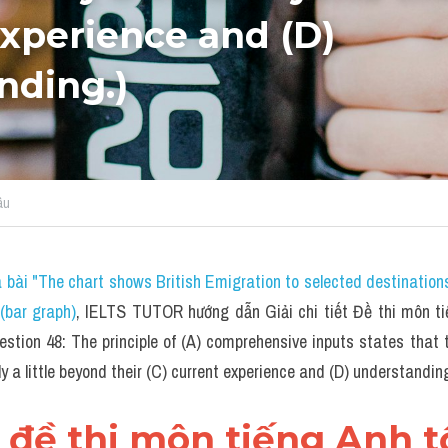
xperience and (D) 
nding.)
âu
 bài "The chart shows British Emigration to selected destination
bar graph)
, IELTS TUTOR hướng dẫn Giải chi tiết Đề thi môn ti
tion 48: The principle of (A) comprehensive inputs states that t
y a little beyond their (C) current experience and (D) understanding
ll đề thi môn tiếng Anh tố