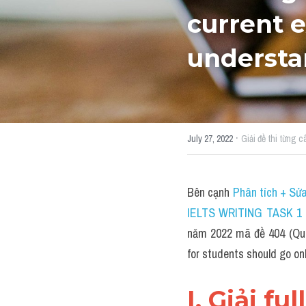
current e
understa
·
July 27, 2022
Giải đề thi từng c
Bên cạnh 
Phân tích + Sửa
IELTS WRITING TASK 1 (
năm 2022 mã đề 404 (Ques
for students should go onl
I. Giải fu