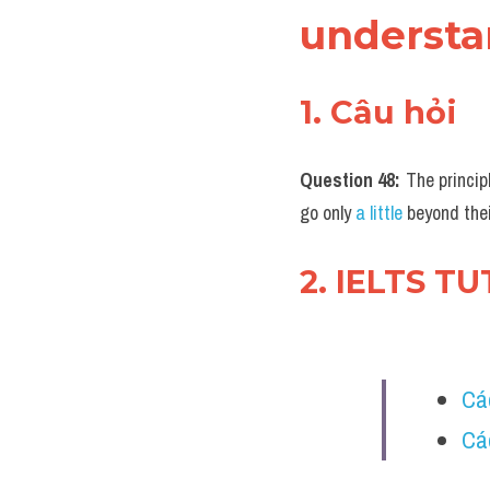
understa
1. Câu hỏi
Question 48:
 The principl
go only 
a little
 beyond thei
2. IELTS T
Cá
Cá