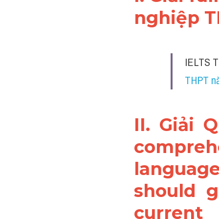
nghiệp T
IELTS T
THPT nă
II. Giải 
comprehe
languag
should g
curre