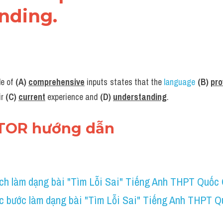
nding.
e of 
(A) 
comprehensive
 inputs states that the 
language
(B) 
pro
r 
(C) 
current
 experience and 
(D) 
understanding
.
UTOR hướng dẫn
ch làm dạng bài "Tìm Lỗi Sai" Tiếng Anh THPT Quốc
c bước làm dạng bài "Tìm Lỗi Sai" Tiếng Anh THPT Q