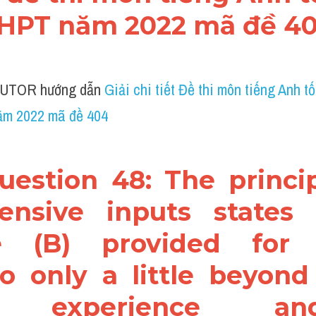
HPT năm 2022 mã đề 4
UTOR hướng dẫn 
Giải chi tiết Đề thi môn tiếng Anh tố
m 2022 mã đề 404
Question 48: The princip
nsive inputs states 
e (B) provided for s
o only a little beyond t
nt experience an