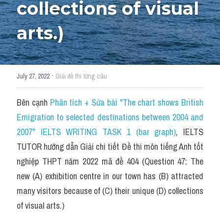
collections of visual 
Idiom
Grammar
arts.)
Collocation
Word form
·
July 27, 2022
Giải đề thi từng câu
Cách dùng từ
Bên cạnh 
Phân tích + Sửa bài "The chart shows British 
Emigration to selected destinations between 2004 and 
Phân biệt từ
2007" IELTS WRITING TASK 1 (bar graph)
, IELTS 
Đề thi thật Task 2
TUTOR hướng dẫn Giải chi tiết Đề thi môn tiếng Anh tốt 
nghiệp THPT năm 2022 mã đề 404 (Question 47: The 
Speaking
new (A) exhibition centre in our town has (B) attracted 
Writing
many visitors because of (C) their unique (D) collections 
of visual arts.)
Reading