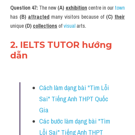
Question 47: 
The new 
(A) 
exhibition
centre in our 
town
has 
(B) 
attracted
many visitors because of 
(C) 
their
unique 
(D) 
collections
 of 
visual 
arts.
2. IELTS TUTOR hướng 
dẫn
Cách làm dạng bài "Tìm Lỗi 
Sai" Tiếng Anh THPT Quốc 
Gia
Các bước làm dạng bài "Tìm 
Lỗi Sai" Tiếng Anh THPT 