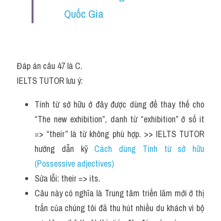
Quốc Gia
Đáp án câu 47 là C.
IELTS TUTOR lưu ý:
Tính từ sở hữu ở đây được dùng để thay thế cho 
“The new exhibition”, danh từ “exhibition” ở số it 
=> “their” là từ không phù hợp. >> IELTS TUTOR 
hướng dẫn kỹ 
Cách dùng Tính từ sở hữu 
(Possessive adjectives) 
Sửa lỗi: their => its.
Câu này có nghĩa là Trung tâm triển lãm mới ở thị 
trấn của chúng tôi đã thu hút nhiều du khách vì bộ 