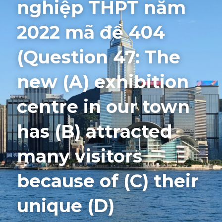
nghiệp THPT năm 
Giải đề thi từng câu
2022 mã đề 404 
Lời khuyên
HỌC THỬ
(Question 47: The 
Giải đề thi
new (A) exhibition 
Academic words
centre in our town 
Phrase
has (B) attracted 
Phrasal Verb
many visitors 
Idioms đồng nghĩa
because of (C) their 
Idioms trái nghĩa
unique (D) 
Antonym